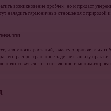
атить возникновение проблем, но и придаст уверенн
ут наладить гармоничные отношения с природой и 
сности
озу для многих растений, зачастую приводя к их ги
страя его распространенность делает защиту практи
ше подготовиться к его появлению и минимизирова
а