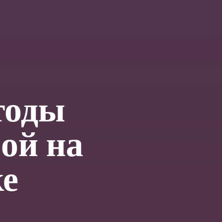
тоды
ой на
ке