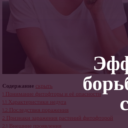
Эфф
борь
Содержание
скрыть
1
Понимание фитофторы и её опасности
1.1
Характеристики недуга
1.2
Последствия поражения
2
Признаки заражения растений фитофторой
2.1
Внешние проявления