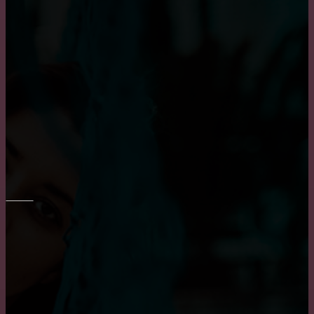
МЕБЕЛЬ
Преимущество встроенного шкафа
Транспортировка мебели: особенности и тонкости
Выбор барных кожаных стульев
ОКНА
Достоинства и недостатки окон из алюминия
Основные достоинства и положительных