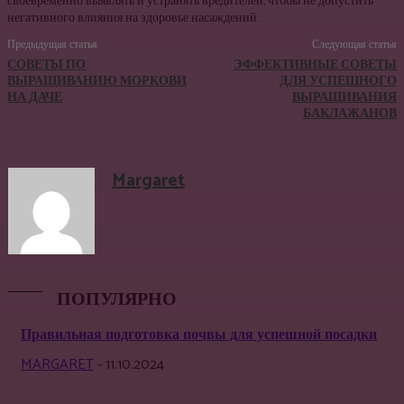
своевременно выявлять и устранять вредителей, чтобы не допустить
негативного влияния на здоровье насаждений.
Предыдущая статья
Следующая статья
СОВЕТЫ ПО
ЭФФЕКТИВНЫЕ СОВЕТЫ
ВЫРАЩИВАНИЮ МОРКОВИ
ДЛЯ УСПЕШНОГО
НА ДАЧЕ
ВЫРАЩИВАНИЯ
БАКЛАЖАНОВ
Margaret
ПОПУЛЯРНО
Правильная подготовка почвы для успешной посадки
MARGARET
-
11.10.2024