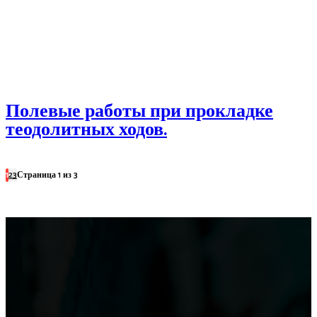
Полевые работы при прокладке
теодолитных ходов.
1
2
3
Страница 1 из 3
МЕБЕЛЬ
Выбор барных кожаных стульев