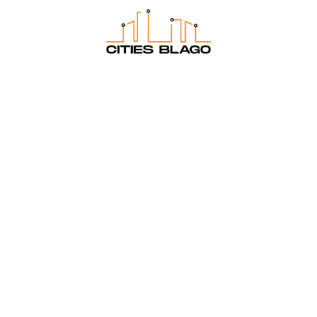
Вкусно готовим
Дачные советы
Другое
Ремонт и интерьер
Статьи по геодезии
Строительство