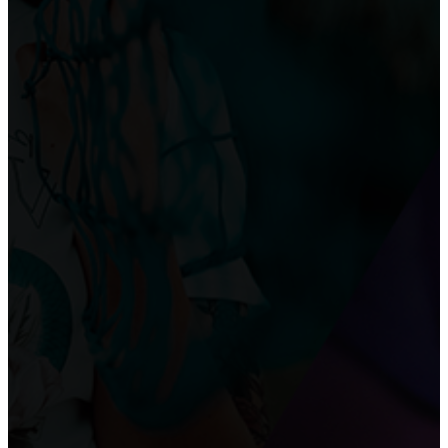
Приобретение карниза для обустройства оконного
проема
РЕМОНТ СТЕН
Преимущества и недостатки фотообоев
Укладка плитки на стены в ванне
Основные преимущества и недостатки виниловых
обоев
ПОТОЛОК