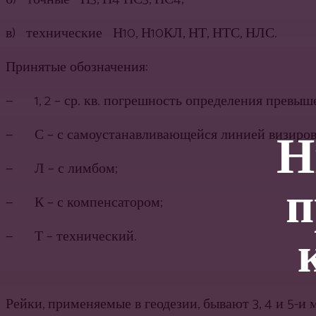
в) технические Н10, Н10КЛ, НТ, НТС, НЛС.
Принятые обозначения:
— 1, 2 – ср. кв. погрешность определения превышен
Н
— С – с самоустанавливающейся линией визиров
— Л – с лимбом;
п
— К – с компенсатором;
— Т – технический.
Рейки, применяемые в геодезии, бывают 3, 4 и 5-и