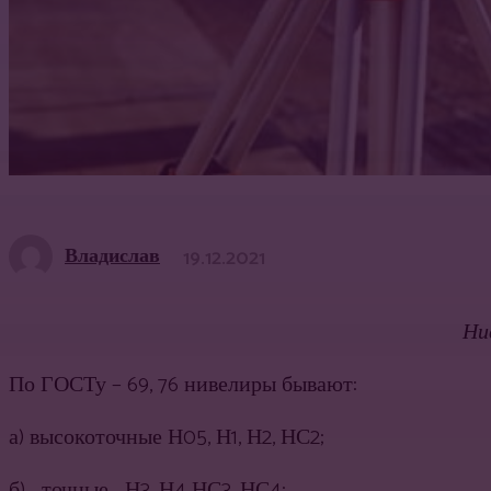
Владислав
19.12.2021
Ни
По ГОСТу – 69, 76 нивелиры бывают:
а) высокоточные Н05, Н1, Н2, НС2;
б) точные Н3, Н4 НС3, НС4;