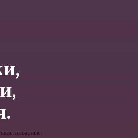
и,
и,
.
еские, инварные.