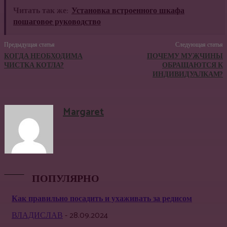
Читать так же:
Установка встроенного шкафа
пошаговое руководство
Предыдущая статья
Следующая статья
КОГДА НЕОБХОДИМА
ПОЧЕМУ МУЖЧИНЫ
ЧИСТКА КОТЛА?
ОБРАЩАЮТСЯ К
ИНДИВИДУАЛКАМ?
Margaret
ПОПУЛЯРНО
Как правильно посадить и ухаживать за редисом
ВЛАДИСЛАВ
-
28.09.2024