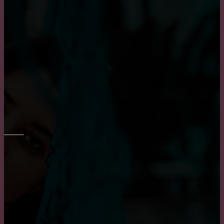
Выбор барных кожаных стульев
Как выбрать кухню на заказ?
Как выбрать диван в гостиную?
ОКНА
Основные достоинства и положительных
характеристики деревянных окон
Достоинства и недостатки окон из алюминия