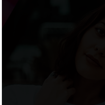
Выбор барных кожаных стульев
Как выбрать диван в гостиную?
ОКНА
Пластиковые окна: как выбрать качественные, пра
Приобретение карниза для обустройства оконного п