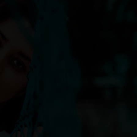
ктичные советы и рекомендации
роема