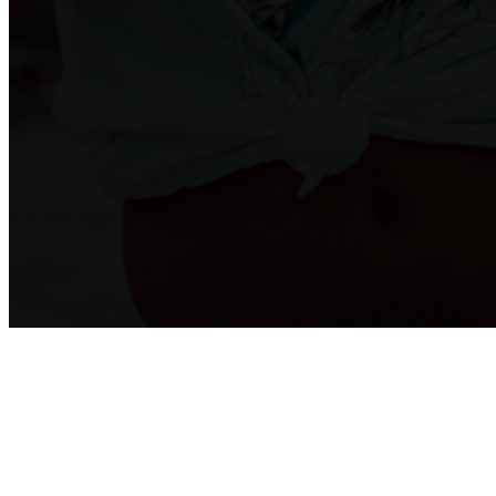
Монтаж потолка в ванне
Где заказать натяжные двухуровневые потолки?
Преимущества и недостатки подвесных потолков