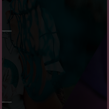
Приобретение карниза для обустройства оконного
проема
РЕМОНТ СТЕН
Укладка плитки на стены в ванне
Шпаклевка стен и потолка
Преимущества и недостатки фотообоев
ПОТОЛОК