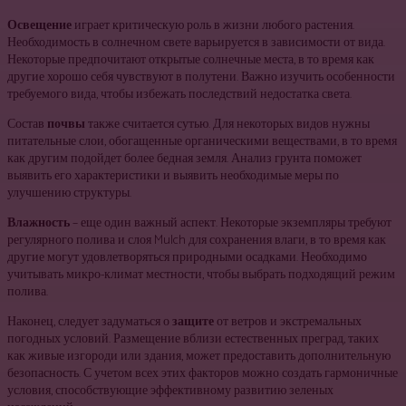
Освещение
играет критическую роль в жизни любого растения.
Необходимость в солнечном свете варьируется в зависимости от вида.
Некоторые предпочитают открытые солнечные места, в то время как
другие хорошо себя чувствуют в полутени. Важно изучить особенности
требуемого вида, чтобы избежать последствий недостатка света.
Состав
почвы
также считается сутью. Для некоторых видов нужны
питательные слои, обогащенные органическими веществами, в то время
как другим подойдет более бедная земля. Анализ грунта поможет
выявить его характеристики и выявить необходимые меры по
улучшению структуры.
Влажность
– еще один важный аспект. Некоторые экземпляры требуют
регулярного полива и слоя Mulch для сохранения влаги, в то время как
другие могут удовлетворяться природными осадками. Необходимо
учитывать микро-климат местности, чтобы выбрать подходящий режим
полива.
Наконец, следует задуматься о
защите
от ветров и экстремальных
погодных условий. Размещение вблизи естественных преград, таких
как живые изгороди или здания, может предоставить дополнительную
безопасность. С учетом всех этих факторов можно создать гармоничные
условия, способствующие эффективному развитию зеленых