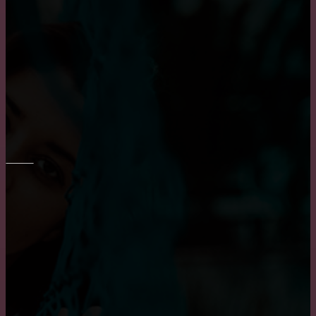
Преимущество встроенного шкафа
Правильный выбор обеденного стола на кухню
Как выбрать диван в гостиную?
ОКНА
Пластиковые окна: как выбрать качественные,
практичные советы и рекомендации
Плюсы и минусы пластиковых окон