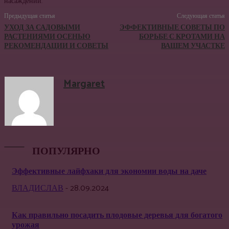
насаждений.
Предыдущая статья
Следующая статья
УХОД ЗА САДОВЫМИ
ЭФФЕКТИВНЫЕ СОВЕТЫ ПО
РАСТЕНИЯМИ ОСЕНЬЮ
БОРЬБЕ С КРОТАМИ НА
РЕКОМЕНДАЦИИ И СОВЕТЫ
ВАШЕМ УЧАСТКЕ
Margaret
ПОПУЛЯРНО
Эффективные лайфхаки для экономии воды на даче
ВЛАДИСЛАВ
-
28.09.2024
Как правильно посадить плодовые деревья для богатого
урожая