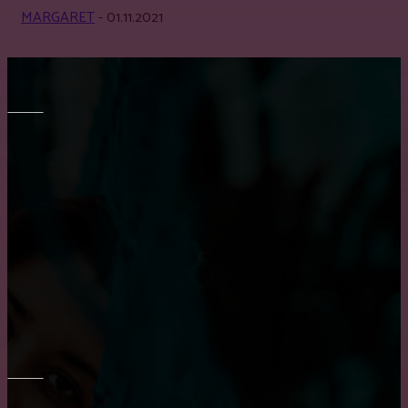
MARGARET
-
01.11.2021
МЕБЕЛЬ
Преимущество встроенного шкафа
Как выбрать кухню на заказ?
Как выбрать диван в гостиную?
ОКНА