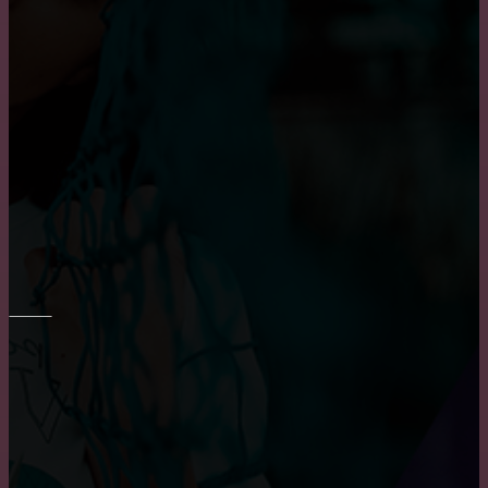
Пластиковые окна: как выбрать качественные,
практичные советы и рекомендации
Плюсы и минусы пластиковых окон
Достоинства и недостатки окон из алюминия
РЕМОНТ СТЕН
Преимущества и недостатки фотообоев
Шпаклевка стен и потолка