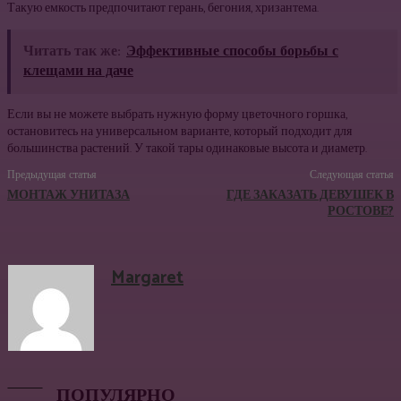
Такую емкость предпочитают герань, бегония, хризантема.
Читать так же:
Эффективные способы борьбы с
клещами на даче
Если вы не можете выбрать нужную форму цветочного горшка,
остановитесь на универсальном варианте, который подходит для
большинства растений. У такой тары одинаковые высота и диаметр.
Предыдущая статья
Следующая статья
МОНТАЖ УНИТАЗА
ГДЕ ЗАКАЗАТЬ ДЕВУШЕК В
РОСТОВЕ?
Margaret
ПОПУЛЯРНО