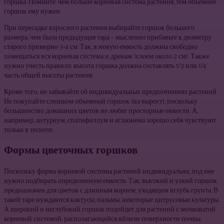
горшка. Помните: чем больше корневая система растения, тем объемнее
горшок ему нужен.
При пересадке взрослого растения выбирайте горшок большего
размера, чем была предыдущая тара – мысленно прибавьте к диаметру
старого примерно 3-4 см. Так, в новую емкость должны свободно
помещаться вся корневая система и дренаж (слоем около 2 см). Также
нужно учесть правило: высота горшка должна составлять 1/3 или 1/4
часть общей высоты растения.
Кроме того, не забывайте об индивидуальных предпочтениях растений.
Не покупайте слишком объемный горшок (на вырост), поскольку
большинство домашних цветов не любят просторные емкости. А,
например, антуриум, спатифиллум и аглаонема хорошо себя чувствуют
только в тесноте.
Формы цветочных горшков
Поскольку форма корневой системы растений индивидуальна, под нее
нужно подбирать определенную емкость. Так, высокий и узкий горшок
предназначен для цветов с длинным корнем, уходящим вглубь грунта. В
такой таре нуждаются кактусы, пальмы, некоторые цитрусовые культуры.
А широкий и неглубокий горшок подойдет для растений с мочковатой
корневой системой, располагающейся вблизи поверхности почвы.