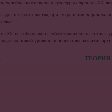
ышения благосостоя­ния и культуры страны
в XXI век
ктуры и строительства, при сохранения
национальны
ества
.
на XXI век обозначают собой значительные структу
ыводят на но­вый уровень перспективы развития арх
Е
ТЕОРИЯ 