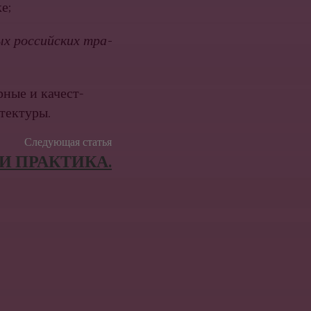
е;
х российских тра­
рные и качест­
итектуры.
Следующая статья
И ПРАКТИКА.