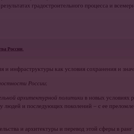
 результатах градостроительного процесса и всемер
ва России.
я и инфраструктуры как условия сохранения и знач
лостности России
;
ельной архитектурной политики
в новых условиях 
ну людей и по­следующих поколений — с ее преломл
льства и архитектуры и перевод этой сферы в ранг 