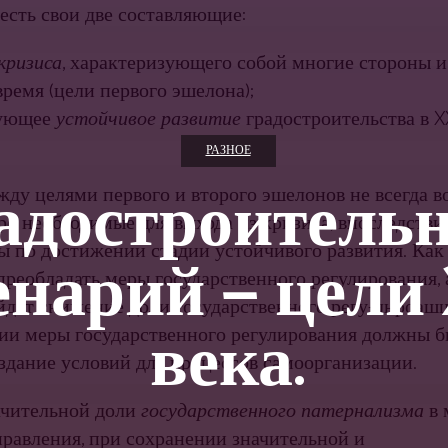
 есть свои две составляющие:
кризиса
, характеризующего собой многие стороны 
ремя (цели первого эшелона);
дующее
устойчивое развитие
градостроительства в X
РАЗНОЕ
адостроитель
жду целями первого и второго эшелонов не всегда в
ро необходи­мые для выхода из кризиса, впоследств
ны по достижении стадии устойчивого развития. Ка
енарий — цели 
преобладать меры государственного регулирования, а
йдет снижение доли государственного регу-лнроаш
века.
дии меры государственного регулирования должны б
оздание условий для процессов самоорганизации.
начительной доли
государственного патернализма
в
правления, при сохранении значительной и