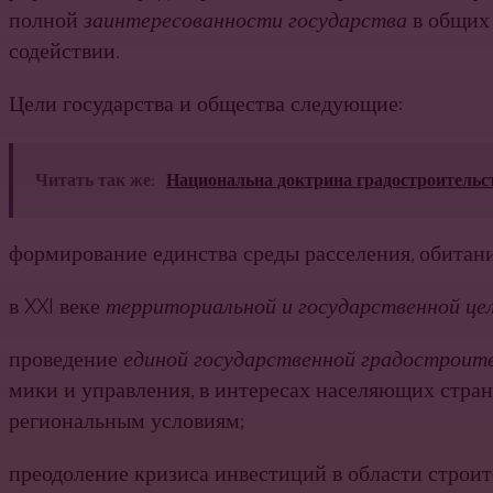
полной
заинтересованности государства
в общих
содействии.
Цели государства и общества следующие:
Читать так же:
Национальна доктрина градостроительст
формирование единства среды расселения, обитани
в XXI веке
территориальной и государственной це
проведение
единой государственной градостроит
мики и управления, в интересах населяющих стра
региональным ус­ловиям;
преодоление кризиса инвестиций в области строите