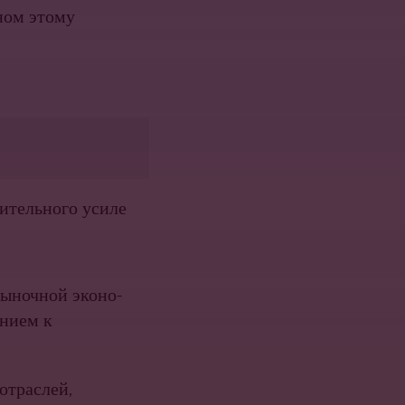
ном этому
ительного усиле
рыночной эконо­
ением к
отраслей,