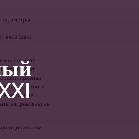
и параметры
XI веке (цели
ный
озможно, хотя
ии утрачивают
к общий признак
XXI
 затем вступят в
ш и усиление
ыть направлены не
 муниципальном