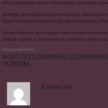
обеспечи­вающих роль
локомотива экономики, пов
развитие многообразия региональных школ архите
диций высокой культуры и профессионализма зодч
Таким образом, цели градостроительной стратегии 
венные сдвиги в расселении и развитии городов, в
Предыдущая статья
КОНСТИТУЦИОННЫЕ И ПРАВОВЫ
ОСНОВЫ.
Владислав