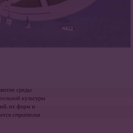
звитие среды
ительной культуры
ий, их форм и
ается
стратегия