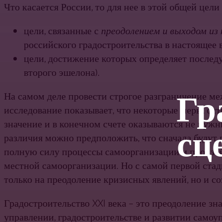
Что касается России, то для нее в этой общей цели
цели, связанные с
преодолением и выходом из 
российского градостроительства в настоящее в
цели, достижение которых определяет после
второго эшелона).
Гр
На самом деле провести строгое разграничение ме
исследование показывает, что некоторые меры, ост
значение и в конечном счете оказываются не нуж
сц
различия можно пред­положить, что сначала будут 
полную силу процессы самоор­ганизации и произо
местной самоорганизации. Но с самой первой ста
только на преодоление кризисных явлений, но и с
Градостроительство XXI века – это преодоление з
управлении, градостроительстве и развитии самоу