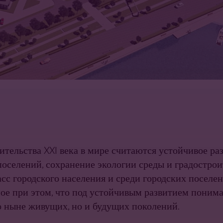
тель­ства XXI века в мире считаются устойчивое ра
поселений, сохранение экологии среды и градостро
сс городского населения и среди городских поселен
вное при этом, что под устойчивым развитием поним
ько ныне живущих, но и будущих поколений.