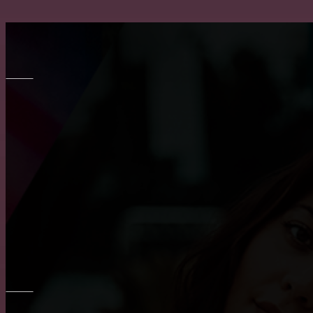
МЕБЕЛЬ
Транспортировка мебели: особенности и тонкости
Выбор барных кожаных стульев
Как выбрать кухню на заказ?
ОКНА