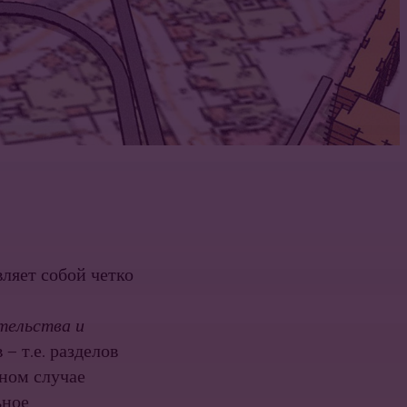
вляет собой четко
ительства и
— т.е. разделов
ном случае
ьное