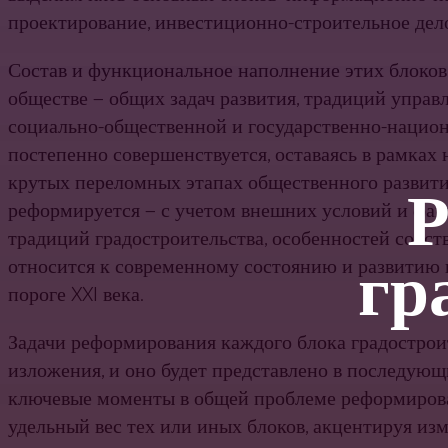
проектирование, инвестиционно-строительное дело,
Состав и функциональное наполнение этих блоков 
обществе — общих задач развития, традиций управл
социально-общественной и государственно-национа
постепенно совершен­ствуется, оставаясь в рамках
крутых переломных этапах об­щественного развити
Р
реформируется — с учетом внешних условий и фак
традиций градостроительства, особенностей собст
гр
относится к современному состоянию и развитию г
пороге XXI века.
Задачи реформирования каждого блока градостроит
изложения, и оно будет представлено в последующ
ключе­вые моменты в общей проблеме реформирован
удельный вес тех или иных блоков, акцентируя из