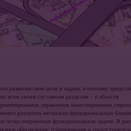
о развития свои цели и задачи, и поэтому предста
о всем сво­им составным разделам — в области
проектирования, управления, инвестиро­вания, стро
инято различать несколько функциональных блоков 
ои четко очерченные функциональные задачи. В дан
учное обес­печение, планирование и градостроител