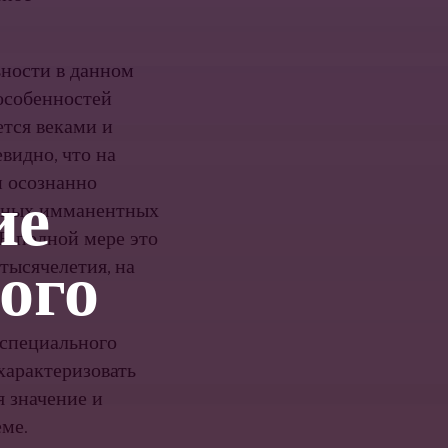
ьности в данном
 особенностей
ется веками и
видно, что на
и осознанно
ие
енных имманентных
 В полной мере это
ого
тысячелетия, на
специального
характеризовать
я значение и
ме.