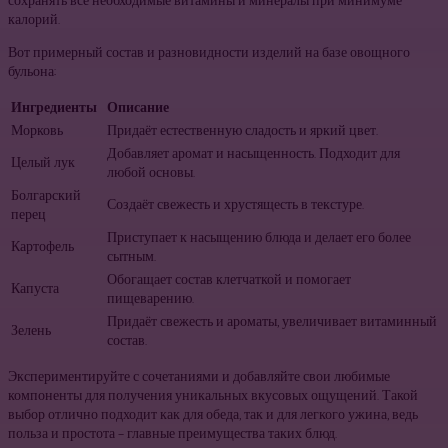
сохранять все необходимые витамины и минералы при минимуме
калорий.
Вот примерный состав и разновидности изделий на базе овощного
бульона:
Ингредиенты
Описание
Морковь
Придаёт естественную сладость и яркий цвет.
Добавляет аромат и насыщенность. Подходит для
Целый лук
любой основы.
Болгарский
Создаёт свежесть и хрустящесть в текстуре.
перец
Приступает к насыщению блюда и делает его более
Картофель
сытным.
Обогащает состав клетчаткой и помогает
Капуста
пищеварению.
Придаёт свежесть и ароматы, увеличивает витаминный
Зелень
состав.
Экспериментируйте с сочетаниями и добавляйте свои любимые
компоненты для получения уникальных вкусовых ощущений. Такой
выбор отлично подходит как для обеда, так и для легкого ужина, ведь
польза и простота – главные преимущества таких блюд.