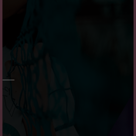
характеристики деревянных окон
Пластиковые окна: как выбрать качественные,
практичные советы и рекомендации
Достоинства и недостатки окон из алюминия
РЕМОНТ СТЕН
Преимущества и недостатки фотообоев
Основные преимущества и недостатки виниловых
обоев