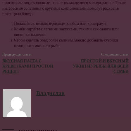
приготовления, а холодные – после охлаждения в холодильнике. Также
интересные сочетания с другими компонентами помогут раскрыть
потенциал блюда:
Подавайте с цельнозерновым хлебом или крекерами.
Комбинируйте с легкими закусками, такими как салаты или
овощные палочки.
Чтобы сделать обед более сытным, можно добавить кусочки
нежирного мяса или рыбы.
Предыдущая статья
Следующая статья
ВКУСНАЯ ПАСТА С
ПРОСТОЙ И ВКУСНЫЙ
КРЕВЕТКАМИ ПРОСТОЙ
УЖИН ИЗ РЫБЫ ДЛЯ ВСЕЙ
РЕЦЕПТ
СЕМЬИ
Владислав