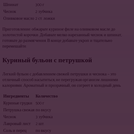
Шпинат
300 г
Чеснок
2 зубчика
Оливковое масло
2 ст. ложки
Приготовление: обжарьте куриное филе на оливковом масле до
золотистой корочки. Добавьте мелко нарезанный чеснок и шпинат,
готовьте до размягчения. В конце добавьте укроп и тщательно
перемешайте.
Куриный бульон с петрушкой
Легкий бульон с добавлением свежей петрушки и чеснока — это
отличный способ насытиться, не перегружая организм лишними
калориями. Ароматный и прозрачный, он согреет в холодный день.
Ингредиенты
Количество
Куриные грудки
500 г
Петрушка свежая
по вкусу
Чеснок
3 зубчика
Лавровый лист
2 шт.
Соль и перец
по вкусу