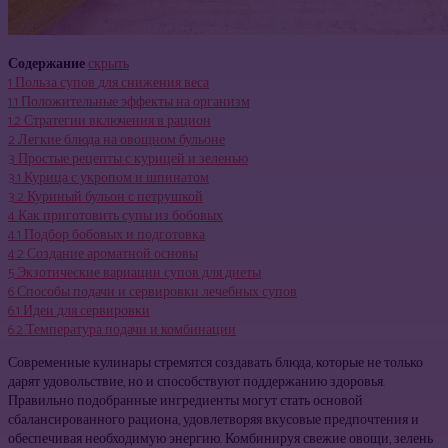
Содержание
скрыть
1
Польза супов для снижения веса
1.1
Положительные эффекты на организм
1.2
Стратегии включения в рацион
2
Легкие блюда на овощном бульоне
3
Простые рецепты с курицей и зеленью
3.1
Курица с укропом и шпинатом
3.2
Куриный бульон с петрушкой
4
Как приготовить супы из бобовых
4.1
Подбор бобовых и подготовка
4.2
Создание ароматной основы
5
Экзотические вариации супов для диеты
6
Способы подачи и сервировки лечебных супов
6.1
Идеи для сервировки
6.2
Температура подачи и комбинации
Современные кулинары стремятся создавать блюда, которые не только
дарят удовольствие, но и способствуют поддержанию здоровья.
Правильно подобранные ингредиенты могут стать основой
сбалансированного рациона, удовлетворяя вкусовые предпочтения и
обеспечивая необходимую энергию. Комбинируя свежие овощи, зелень