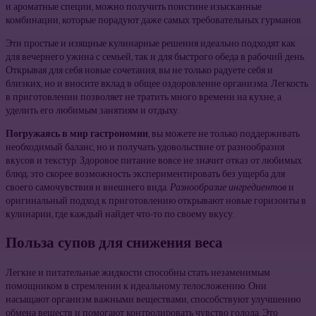
и ароматные специи, можно получить поистине изысканные
комбинации, которые порадуют даже самых требовательных гурманов.
Эти простые и изящные кулинарные решения идеально подходят как
для вечернего ужина с семьей, так и для быстрого обеда в рабочий день.
Открывая для себя новые сочетания, вы не только радуете себя и
близких, но и вносите вклад в общее оздоровление организма. Легкость
в приготовлении позволяет не тратить много времени на кухне, а
уделить его любимым занятиям и отдыху.
Погружаясь в мир гастрономии
, вы можете не только поддерживать
необходимый баланс, но и получать удовольствие от разнообразия
вкусов и текстур. Здоровое питание вовсе не значит отказ от любимых
блюд; это скорее возможность экспериментировать без ущерба для
своего самочувствия и внешнего вида.
Разнообразие ингредиентов
и
оригинальный подход к приготовлению открывают новые горизонты в
кулинарии, где каждый найдет что-то по своему вкусу.
Польза супов для снижения веса
Легкие и питательные жидкости способны стать незаменимым
помощником в стремлении к идеальному телосложению. Они
насыщают организм важными веществами, способствуют улучшению
обмена веществ и помогают контролировать чувство голода. Это