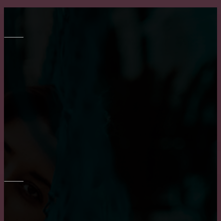
МЕБЕЛЬ
Выбор барных кожаных стульев
Транспортировка мебели: особенности и тонкости
Все о креслах-качалках
ОКНА
Основные достоинства и положительных