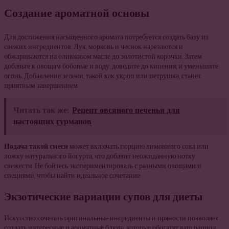
Создание ароматной основы
Для достижения насыщенного аромата потребуется создать базу из
свежих ингредиентов. Лук, морковь и чеснок нарезаются и
обжариваются на оливковом масле до золотистой корочки. Затем
добавьте к овощам бобовые и воду, доведите до кипения, и уменьшите
огонь. Добавление зелени, такой как укроп или петрушка, станет
приятным завершением.
Читать так же:
Рецепт овсяного печенья для
настоящих гурманов
Подача такой смеси
может включать порцию лимонного сока или
ложку натурального йогурта, что добавит неожиданную нотку
свежести. Не бойтесь экспериментировать с разными овощами и
специями, чтобы найти идеальное сочетание.
Экзотические вариации супов для диеты
Искусство сочетать оригинальные ингредиенты и пряности позволяет
создать интересные и ароматные блюда, которые обогатят ваш рацион.