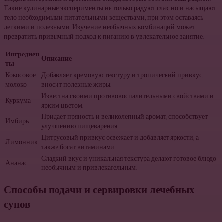
Такие кулинарные эксперименты не только радуют глаз, но и насыщают
тело необходимыми питательными веществами, при этом оставаясь
легкими и полезными. Изучение необычных комбинаций может
превратить привычный подход к питанию в увлекательное занятие.
Ингредиен
Описание
ты
Кокосовое
Добавляет кремовую текстуру и тропический привкус,
молоко
вносит полезные жиры.
Известна своими противовоспалительными свойствами и
Куркума
ярким цветом.
Придает пряность и великолепный аромат, способствует
Имбирь
улучшению пищеварения.
Цитрусовый привкус освежает и добавляет яркости, а
Лимонник
также богат витаминами.
Сладкий вкус и уникальная текстура делают готовое блюдо
Ананас
необычным и привлекательным.
Способы подачи и сервировки лечебных
супов