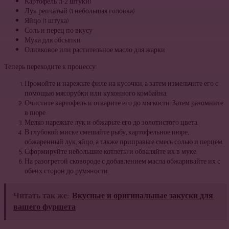
Картофель (1-2 штуки)
Лук репчатый (1 небольшая головка)
Яйцо (1 штука)
Соль и перец по вкусу
Мука для обсыпки
Оливковое или растительное масло для жарки
Теперь переходите к процессу:
Промойте и нарежьте филе на кусочки, а затем измельчите его с
помощью мясорубки или кухонного комбайна.
Очистите картофель и отварите его до мягкости. Затем разомните
в пюре.
Мелко нарежьте лук и обжарьте его до золотистого цвета.
В глубокой миске смешайте рыбу, картофельное пюре,
обжаренный лук, яйцо, а также приправьте смесь солью и перцем.
Сформируйте небольшие котлеты и обваляйте их в муке.
На разогретой сковороде с добавлением масла обжаривайте их с
обеих сторон до румяности.
Читать так же:
Вкусные и оригинальные закуски для
вашего фуршета