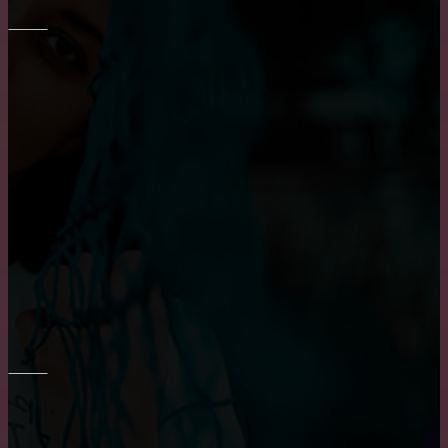
ОКНА
Основные достоинства и положительных
характеристики деревянных окон
Плюсы и минусы пластиковых окон
Приобретение карниза для обустройства оконного
проема
РЕМОНТ СТЕН
Основные преимущества и недостатки виниловых