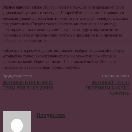
Разновидности
также стоит учитывать. Каждый вид предлагает свои
уникальные ароматы и текстуры. Попробуйте экспериментировать со
свежими уловами, чтобы найти именно тот, который подойдет к вашим
предпочтениям. Следует также обратить внимание на время года;
некоторые из них имеют лучший вкус и текстуру в определенные
периоды, поэтому проконсультируйтесь с продавцом или проведите
небольшое исследование.
Соблюдая эти рекомендации, вы сможете выбрать идеальный продукт,
который не только украсит ваш стол, но и окажет положительное
влияние на ваше общее состояние. Правильный выбор обеспечит
интересный вкусовой опыт и благополучие.
Предыдущая статья
Следующая статья
ВКУСНЫЕ И ПОЛЕЗНЫЕ
ВКУСНЫЙ СУП ИЗ
СУПЫ ДЛЯ ПОХУДЕНИЯ
ЧЕЧЕВИЦЫ КАК ЕГО
СВАРИТЬ
Владислав