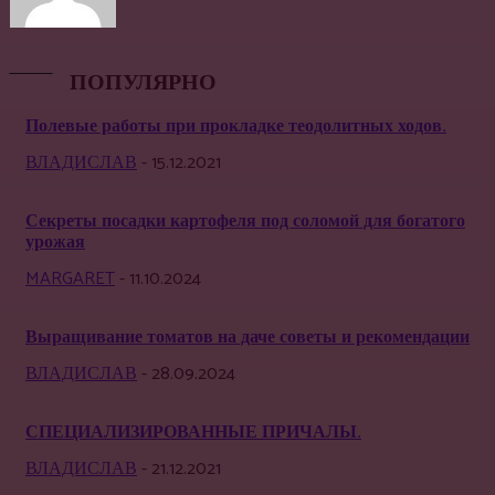
ПОПУЛЯРНО
Полевые работы при прокладке теодолитных ходов.
ВЛАДИСЛАВ
-
15.12.2021
Секреты посадки картофеля под соломой для богатого
урожая
MARGARET
-
11.10.2024
Выращивание томатов на даче советы и рекомендации
ВЛАДИСЛАВ
-
28.09.2024
СПЕЦИАЛИЗИРОВАННЫЕ ПРИЧАЛЫ.
ВЛАДИСЛАВ
-
21.12.2021