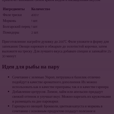
привлечет внимание своим ярким видом и насыщенным вкусом.
Ингредиенты
Количество
Филе трески
400 г
Морковь
1 шт.
Болгарский перец
1 шт.
Помидоры
2 шт.
Приготовление: нагрейте духовку до 200°C. Филе уложите в форму для
запекания. Овощи нарежьте и обжарьте до золотистой корочки, затем
выложите на треску. Для лучшего вкуса добавьте специи и запекайте 25-
30 минут.
Идеи для рыбы на пару
Сочетание с зеленью: Укроп, петрушка и базилик отлично
подойдут в качестве ароматного дополнения. Их можно
использовать как в качестве приправы, так и в качестве гарнира.
Добавление цитрусов: Лимон, лайм или апельсин придадут
свежий оттенок и улучшат вкус. Можно нарезать их кружочками
и размещать на дне пароварки.
Гарниры из овощей: Брокколи, цветная капуста и морковь в
сочетании с основным продуктом создадут полезное и