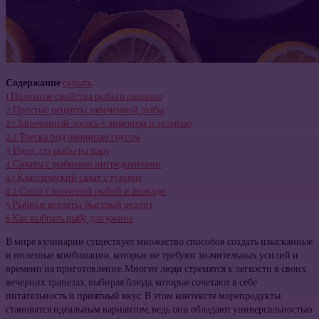
Содержание
скрыть
1
Полезные свойства рыбы в рационе
2
Простые рецепты запеченной рыбы
2.1
Запеченный лосось с лимоном и зеленью
2.2
Треска под овощным соусом
3
Идеи для рыбы на пару
4
Салаты с рыбными ингредиентами
4.1
Классический салат с тунцом
4.2
Салат с копченой рыбой и авокадо
5
Рыбные котлеты: быстрый рецепт
6
Как выбрать рыбу для ужина
В мире кулинарии существует множество способов создать изысканные
и полезные комбинации, которые не требуют значительных усилий и
времени на приготовление. Многие люди стремятся к легкости в своих
вечерних трапезах, выбирая блюда, которые сочетают в себе
питательность и приятный вкус. В этом контексте морепродукты
становятся идеальным вариантом, ведь они обладают универсальностью