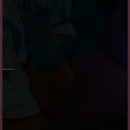
обоев
Укладка плитки на стены в ванне
Шпаклевка стен и потолка
ПОТОЛОК
Где заказать натяжные двухуровневые потолки?
Причины, по которым пользуются популярностью
натяжные потолки