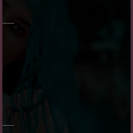
Как выбрать кухню на заказ?
ОКНА
Приобретение карниза для обустройства оконного
проема
Пластиковые окна: как выбрать качественные,
практичные советы и рекомендации
Достоинства и недостатки окон из алюминия
РЕМОНТ СТЕН