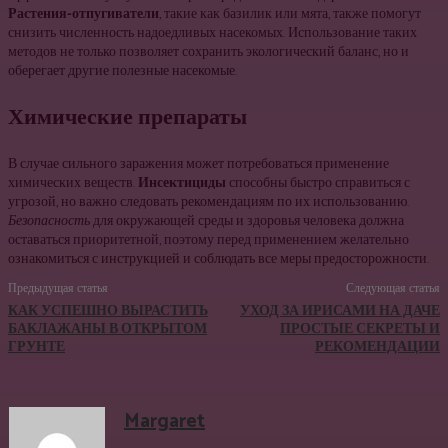
Растения-отпугиватели
, такие как базилик или мята, также помогут
снизить численность надоедливых насекомых. Использование таких
методов не только позволяет сохранить экологический баланс, но и
оберегает другие полезные насекомые.
Химические препараты
В случае сильного заражения может потребоваться применение
химических веществ.
Инсектициды
способны быстро справиться с
угрозой, но важно следовать рекомендациям по их использованию.
Безопасность
для окружающей среды и здоровья человека должна
оставаться приоритетной, поэтому перед применением желательно
ознакомиться с инструкцией и соблюдать все меры предосторожности.
Предыдущая статья
Следующая статья
КАК УСПЕШНО ВЫРАСТИТЬ
УХОД ЗА ИРИСАМИ НА ДАЧЕ
БАКЛАЖАНЫ В ОТКРЫТОМ
ПРОСТЫЕ СЕКРЕТЫ И
ГРУНТЕ
РЕКОМЕНДАЦИИ
Margaret