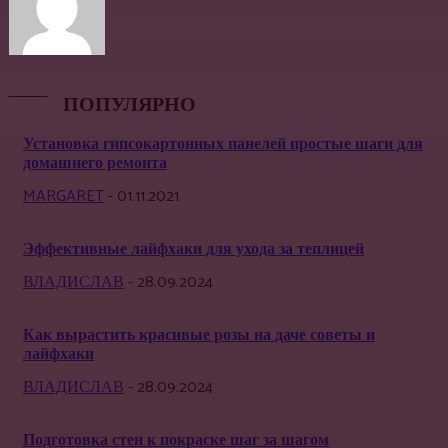
ПОПУЛЯРНО
Установка гипсокартонных панелей простые шаги для
домашнего ремонта
MARGARET
-
01.11.2021
Эффективные лайфхаки для ухода за теплицей
ВЛАДИСЛАВ
-
28.09.2024
Как вырастить красивые розы на даче советы и
лайфхаки
ВЛАДИСЛАВ
-
28.09.2024
Подготовка стен к покраске шаг за шагом