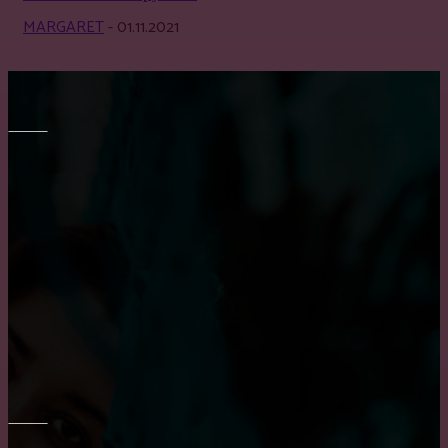
MARGARET
-
01.11.2021
МЕБЕЛЬ
Как выбрать кухню на заказ?
Транспортировка мебели: особенности и тонкости
Все о креслах-качалках
ОКНА