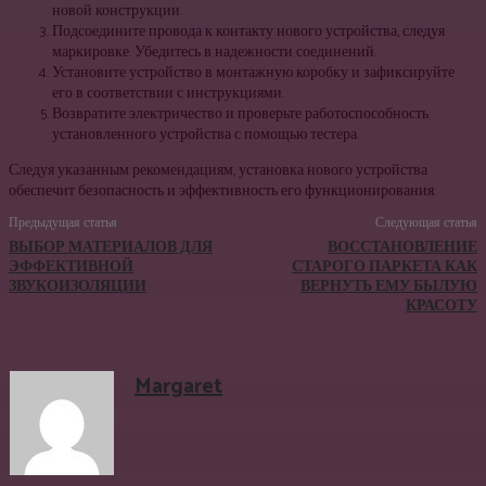
новой конструкции.
Подсоедините провода к контакту нового устройства, следуя
маркировке. Убедитесь в надежности соединений.
Установите устройство в монтажную коробку и зафиксируйте
его в соответствии с инструкциями.
Возвратите электричество и проверьте работоспособность
установленного устройства с помощью тестера.
Следуя указанным рекомендациям, установка нового устройства
обеспечит безопасность и эффективность его функционирования.
Предыдущая статья
Следующая статья
ВЫБОР МАТЕРИАЛОВ ДЛЯ
ВОССТАНОВЛЕНИЕ
ЭФФЕКТИВНОЙ
СТАРОГО ПАРКЕТА КАК
ЗВУКОИЗОЛЯЦИИ
ВЕРНУТЬ ЕМУ БЫЛУЮ
КРАСОТУ
Margaret