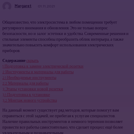
Margaret
01.11.2021
Общеизвестно, что электросистема в любом помещении требует
регулярного внимания и обновления. Это не только вопрос
безопасности, но и залог эстетики и удобства. Современные решения и
стильные элементы способны преобразить облик интерьера, а также
значительно повысить комфорт использования электрических
приборов.
Содержание
скрыть
1
Подготовка к замене электрической розетки
2
Инструменты и материалы для работы
2.1
Необходимые инструменты
2.2
Материалы для работы
3
Этапы установки новой розетки
3.1
Подготовка к установке
3.2
Монтаж нового устройства
На данный момент существует ряд методов, которые помогут вам
справиться с этой задачей, не прибегая к услугам специалистов.
Наличие правильных инструментов и немного терпения позволяет
провести все работы самостоятельно, что сделает процесс ещё более
увлекательным и познавательным.