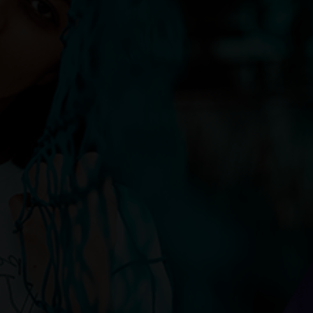
ктичные советы и рекомендации
стики деревянных окон
боев