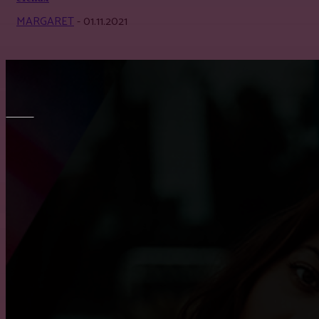
MARGARET
-
01.11.2021
МЕБЕЛЬ
Как выбрать кухню на заказ?
Все о креслах-качалках
Транспортировка мебели: особенности и тонкости