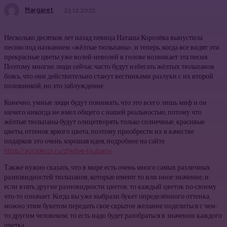
Margaret
23.12.2022
Несколько десятков лет назад певица Наташа Королёва выпустила
песню под названием «жёлтые тюльпаны», и теперь, когда все видят эти
прекрасные цветы уже волей-неволей в голове возникает эта песня.
Поэтому многие люди сейчас часто будут избегать жёлтых тюльпанов
боясь, что они действительно станут вестниками разлуки с их второй
половинкой, но это заблуждение.
Конечно, умные люди будут понимать, что это всего лишь миф и он
ничего никогда не имел общего с нашей реальностью, потому что
жёлтые тюльпаны будут олицетворять только солнечные, красивые
цветы, оттенок яркого цвета, поэтому приобрести их в качестве
подарков это очень хорошая идея, подробнее на сайте
https://agrodecor.ru/zheltye-tyulpany.
Также нужно сказать, что в мире есть очень много самых различных
разновидностей тюльпанов, которые имеют то или иное значение, и
если взять другие разновидности цветов, то каждый цветок по-своему
что-то означает. Когда вы уже выбрали букет определённого оттенка,
можно этим букетом передать свое скрытое желание поделиться с чем-
то другим человеком, то есть надо будет разобраться в значении каждого
цветка.