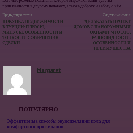
Есть ещё розовые тюльпаны, которые выражают ваши чувства
привязанности к другому человеку, а также доброту и заботу о нём.
Предыдущая статья
Следующая статья
ПОКУПКА НЕДВИЖИМОСТИ
ГДЕ ЗАКАЗАТЬ ПРОЕКТ
В ТУРЦИИ: ПЛЮСЫ,
ДОМОВ С ПАНОРАМНЫМИ
МИНУСЫ, ОСОБЕННОСТИ И
ОКНАМИ: ЧТО ЭТО,
ТОНКОСТИ СОВЕРШЕНИЯ
РАЗНОВИДНОСТИ,
СДЕЛКИ
ОСОБЕННОСТИ И
ПРЕИМУЩЕСТВА
Margaret
ПОПУЛЯРНО
Эффективные способы звукоизоляции пола для
комфортного проживания