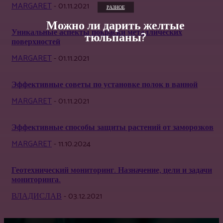
MARGARET
-
01.11.2021
РАЗНОЕ
Можно ли дарить желтые
Уникальные аспекты покраски металлических
тюльпаны?
поверхностей
MARGARET
-
01.11.2021
Эффективные советы по установке полок в ванной
MARGARET
-
01.11.2021
Эффективные способы защиты растений от заморозков
MARGARET
-
11.10.2024
Геотехнический мониторинг. Назначение, цели и задачи
мониторинга.
ВЛАДИСЛАВ
-
03.12.2021