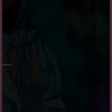
Основные достоинства и положительных
характеристики деревянных окон
Приобретение карниза для обустройства оконного
проема
РЕМОНТ СТЕН
Укладка плитки на стены в ванне
Преимущества и недостатки фотообоев