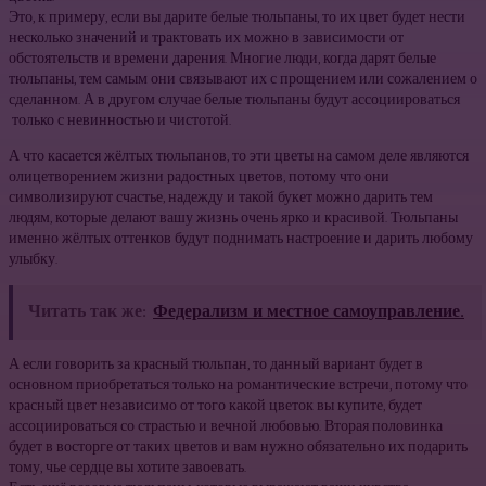
Это, к примеру, если вы дарите белые тюльпаны, то их цвет будет нести
несколько значений и трактовать их можно в зависимости от
обстоятельств и времени дарения. Многие люди, когда дарят белые
тюльпаны, тем самым они связывают их с прощением или сожалением о
сделанном. А в другом случае белые тюльпаны будут ассоциироваться
только с невинностью и чистотой.
А что касается жёлтых тюльпанов, то эти цветы на самом деле являются
олицетворением жизни радостных цветов, потому что они
символизируют счастье, надежду и такой букет можно дарить тем
людям, которые делают вашу жизнь очень ярко и красивой. Тюльпаны
именно жёлтых оттенков будут поднимать настроение и дарить любому
улыбку.
Читать так же:
Федерализм и местное самоуправление.
А если говорить за красный тюльпан, то данный вариант будет в
основном приобретаться только на романтические встречи, потому что
красный цвет независимо от того какой цветок вы купите, будет
ассоциироваться со страстью и вечной любовью. Вторая половинка
будет в восторге от таких цветов и вам нужно обязательно их подарить
тому, чье сердце вы хотите завоевать.