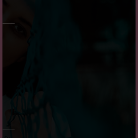
Выбор барных кожаных стульев
ОКНА
Основные достоинства и положительных
характеристики деревянных окон
Достоинства и недостатки окон из алюминия
Пластиковые окна: как выбрать качественные,
практичные советы и рекомендации
РЕМОНТ СТЕН