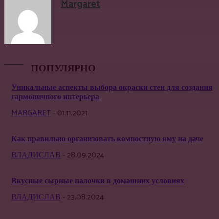
Margaret
ПОПУЛЯРНО
Уникальные аспекты выбора окраски стен для создания
гармоничного интерьера
MARGARET
-
01.11.2021
Как правильно организовать компостную яму на даче
ВЛАДИСЛАВ
-
28.09.2024
Вкусные сырные палочки в домашних условиях
ВЛАДИСЛАВ
-
23.08.2024