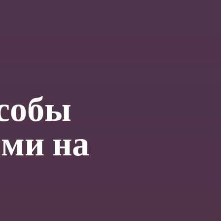
собы
ями на