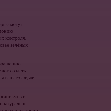
орые могут
рмонию
их контроля.
овье зелёных
твращению
гают создать
я вашего случая,
рганизмов и
и натуральные
комых и растений,