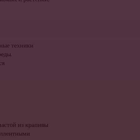
ьные техники
реды.
ся
настой из крапивы
еллентными