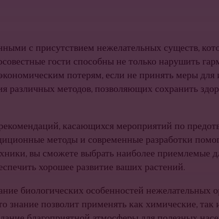
анными с присутствием нежелательных существ, кот
росовестные гости способны не только нарушить га
кономическим потерям, если не принять меры для 
ия различных методов, позволяющих сохранить здор
 рекомендаций, касающихся мероприятий по предо
адиционные методы и современные разработки помо
ехники, вы сможете выбрать наиболее приемлемые дл
еспечить хорошее развитие ваших растений.
ание биологических особенностей нежелательных о
о знание позволит применять как химические, так 
здание благоприятной атмосферы для полезных насе