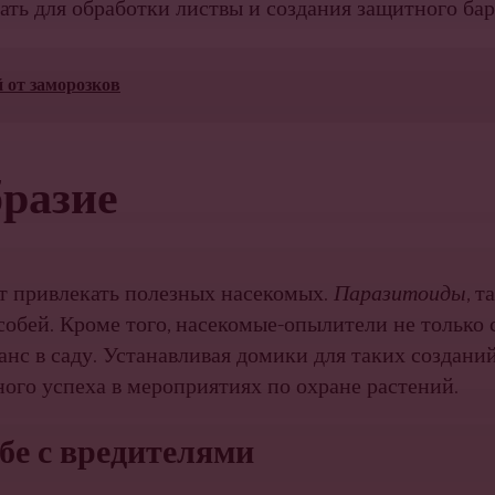
ать для обработки листвы и создания защитного бар
 от заморозков
бразие
т привлекать полезных насекомых.
Паразитоиды
, т
собей. Кроме того, насекомые-опылители не только
с в саду. Устанавливая домики для таких созданий
ного успеха в мероприятиях по охране растений.
бе с вредителями