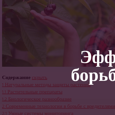
Эфф
борь
Содержание
скрыть
1
Натуральные методы защиты растений
1.1
Растительные препараты
1.2
Биологическое разнообразие
2
Современные технологии в борьбе с вредителям
2.1
Умные системы мониторинга