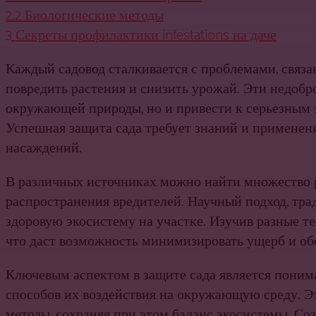
2.2
Биологические методы
3
Секреты профилактики infestations на даче
Каждый садовод сталкивается с проблемами, связ
повредить растения и снизить урожай. Эти недоб
окружающей природы, но и привести к серьезным э
Успешная защита сада требует знаний и применен
насаждений.
В различных источниках можно найти множество
распространения вредителей. Научный подход, тр
здоровую экосистему на участке. Изучив разные т
что даст возможность минимизировать ущерб и об
Ключевым аспектом в защите сада является поним
способов их воздействия на окружающую среду. Эт
методы, сохраняя при этом баланс экосистемы. Со