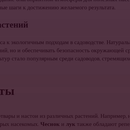
ные шаги к достижению желаемого результата.
астений
са к экологичным подходам в садоводстве. Натурал
ний, но и обеспечивать безопасность окружающей с
ьтур стало популярным среди садоводов, стремящих
аты
твары и настои из различных растений. Например, 
торых насекомых.
Чеснок
и
лук
также обладают реп