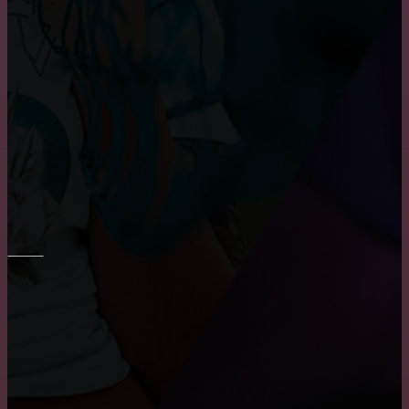
Основные преимущества и недостатки виниловых
обоев
Преимущества и недостатки фотообоев
Шпаклевка стен и потолка
ПОТОЛОК
Где заказать натяжные двухуровневые потолки?
Как снять побелку с потолка