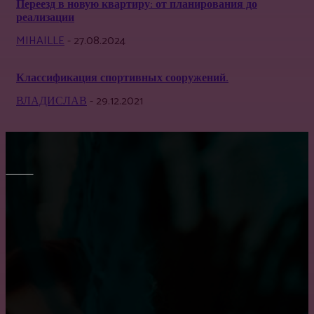
Переезд в новую квартиру: от планирования до
реализации
MIHAILLE
-
27.08.2024
Классификация спортивных сооружений.
ВЛАДИСЛАВ
-
29.12.2021
МЕБЕЛЬ
Все о креслах-качалках
Преимущество встроенного шкафа