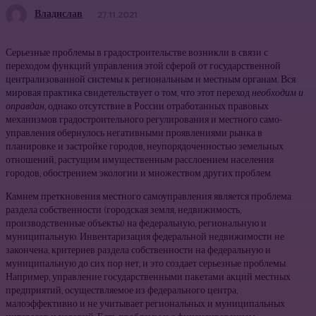
Владислав
27.11.2021
Серьезные про­блемы в градостроительстве возникли в связи с
переходом функ­ций управления этой сферой от государственной
централизован­ной системы к региональным и местным органам. Вся
мировая практика свидетельствует о том, что этот переход
необходим и
оправдан
, однако отсутствие в России отработанных правовых
механизмов градостроительного регулирования и местного само­
управления обернулось негативными проявлениями рынка в
планировке и застройке городов, неупорядоченностью земельных
отношений, растущим имущественным расслоением населения
городов, обострением экологии и множеством других проблем.
Камнем преткновения местного самоуправления является проблема
раздела собственности (городская земля, недвижи­мость,
производственные объекты) на федеральную, региональ­ную и
муниципальную. Инвентаризация федеральной недвижи­мости не
закончена, критериев раздела собственности на феде­ральную и
муниципальную до сих пор нет, и это создает серьез­ные проблемы.
Например, управление государственными паке­тами акций местных
предприятий, осуществляемое из федераль­ного центра,
малоэффективно и не учитывает региональных и муниципальных