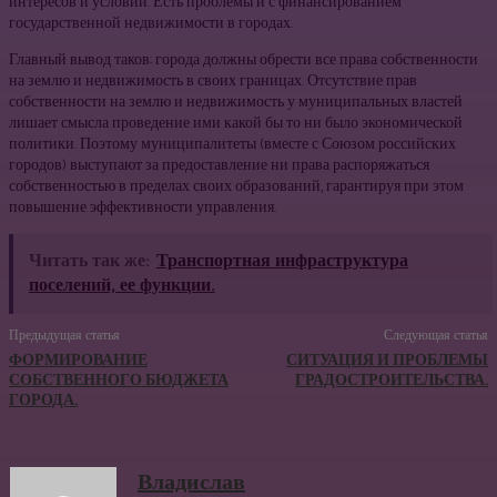
интересов и условий. Есть проблемы и с финан­сированием
государственной недвижимости в городах.
Главный вывод таков: города должны обрести все права собственности
на землю и недвижимость в своих границах. От­сутствие прав
собственности на землю и недвижимость у муни­ципальных властей
лишает смысла проведение ими какой бы то ни было экономической
политики. Поэтому муниципалитеты (вместе с Союзом российских
городов) выступают за предостав­ление ни права распоряжаться
собственностью в пределах своих образований, гарантируя при этом
повышение эффективности управления.
Читать так же:
Транспортная инфраструктура
поселений, ее функции.
Предыдущая статья
Следующая статья
ФОРМИРОВАНИЕ
СИТУАЦИЯ И ПРОБЛЕМЫ
СОБСТВЕННОГО БЮДЖЕТА
ГРАДОСТРОИТЕЛЬСТВА.
ГОРОДА.
Владислав