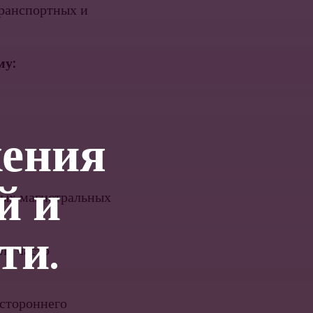
транспортных и
му:
жения
й и
ных магистральных
ти.
ля часто
остороннего