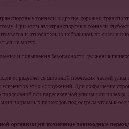
отранспортные тоннели и другие дорожно-транспор
тему. При этом автотранспортные тоннели глубоко
оительства и относительно небольшой, по сравнению
ться не могут.
ижения и повышения безопасности движения пешех
дов определяется шириной проезжих частей улиц и 
х элементов этих сооружений. Для сокращения стр
 продольной оси пересекаемой улицы или проезда.
ания подземных переходов под острым углом к оси 
чной организации подземные пешеходные перехо