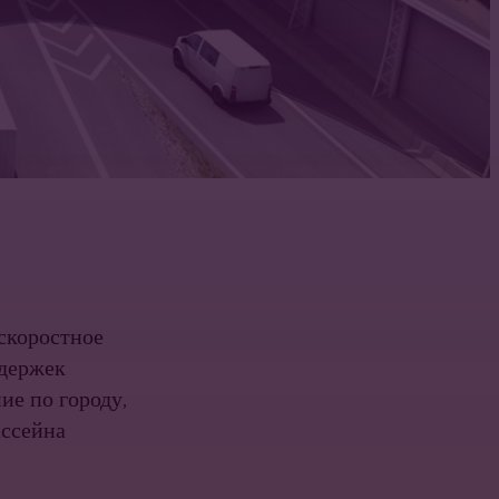
скоростное
адержек
ие по городу,
ассейна