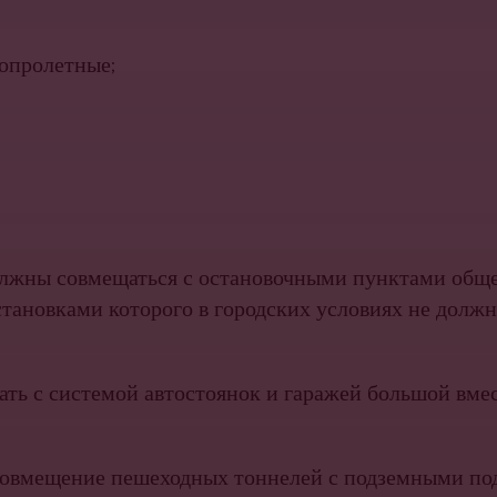
гопролетные;
должны совмещаться с остановочными пунктами общ
становками которого в городских условиях не долж
ть с системой автостоянок и гаражей большой вмес
 совмещение пешеходных тоннелей с подземными п