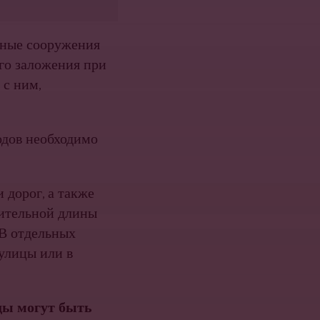
тные сооружения
го заложения при
 с ним,
одов необходимо
дорог, а также
оительной длины
 В отдельных
улицы или в
ды могут быть