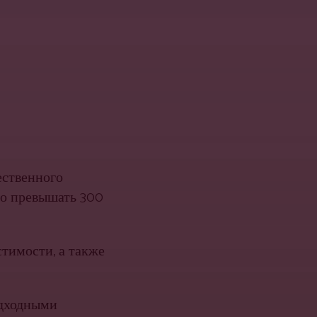
ественного
но превышать 300
тимости, а также
одходными