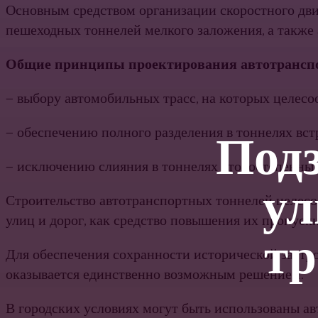
Основным средством организации скоростного дви
пешеходных тоннелей мелкого заложения, а также
Общие принципы проектирования автотранспор
— выбору автомобильных трасс, на которых целесо
Под
— обеспечению полного разделения в тоннелях вст
— исключению слияния в тоннелях второстепенных
ул
Строительство автотранспортных тоннелей целесо
улиц и дорог, как средство повышения их пропуск
тр
Для обеспечения сохранности исторической застро
оказывается единственно возможным решением.
В городских условиях могут быть использованы а