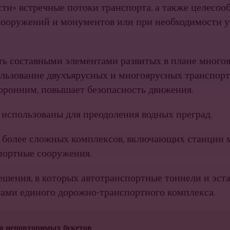
сти» встречные потоки транспорта, а также целесоо
ооружений и монументов или при необходимости у
ть составными элементами развитых в плане много
ользование двухъярусных и многоярусных транспорт
оронним, повышает безопасность движения.
 использованы для преодоления водных преград.
в более сложных комплексов, включающих станции 
портные сооружения.
шения, в которых автотранспортные тоннели и эста
тами единого дорожно-транспортного комплекса.
ия неповторимых букетов