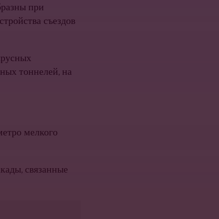
бразны при
стройства съездов
ярусных
ных тоннелей, на
метро мелкого
кады, связанные