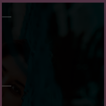
МЕБЕЛЬ
Как выбрать кухню на заказ?
Выбор барных кожаных стульев
Преимущество встроенного шкафа
ОКНА
Достоинства и недостатки окон из алюминия