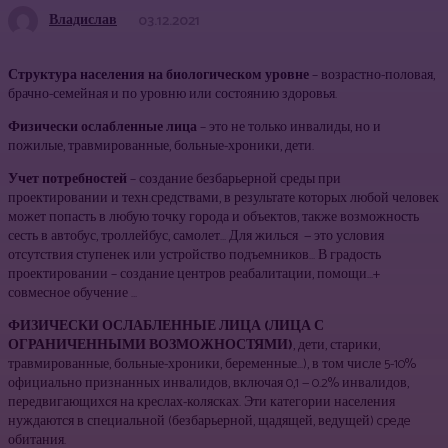
Владислав
03.12.2021
Структура населения на биологическом уровне
– возрастно-половая,
брачно-семейная и по уровню или состоянию здоровья.
Физически ослабленные лица
– это не только инвалиды, но и
пожилые, травмированные, больные-хроники, дети.
Учет потребностей
– создание безбарьерной среды при
проектировании и техн.средствами, в результате которых любой человек
может попасть в любую точку города и объектов, также возможность
сесть в автобус, троллейбус, самолет… Для жилься — это условия
отсутствия ступенек или устройство подъемников… В градость
проектировании – создание центров реабалитации, помощи…+
совмесное обучение …
ФИЗИЧЕСКИ ОСЛАБ­ЛЕННЫЕ ЛИЦА (ЛИЦА С
ОГРАНИЧЕННЫМИ ВОЗМОЖНОСТЯМИ)
, дети, старики,
травмированные, больные-хроники, беременные…), в том числе 5-10%
официально признанных инвалидов, вклю­чая 0,1 — 0.2% инвалидов,
передвигающихся на креслах-колясках. Эти категории населения
нуждаются в специальной (безбарьерной, щадящей, ведущей) cpeдe
обитания.