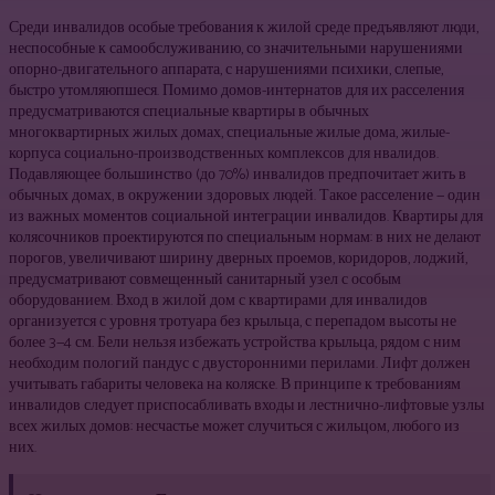
Среди инвалидов особые требования к жилой среде предъявляют люди,
неспособные к самообслуживанию, со значительными нарушениями
опор­но-двигательного аппарата, с нарушениями психики, слепые,
быстро утомляюпшеся. Помимо домов-интернатов для их расселения
предусматриваются специальные квартиры в обычных
многоквартирных жилых домах, специальные жилые дома, жилые-
корпуса социально-производственных комплексов для нвалидов.
Подавляющее большинство (до 70%) инвалидов предпочитает жить в
обычных домах, в окружении здоровых людей. Такое расселение — один
из важных моментов социальной интеграции инвали­дов. Квартиры для
колясочников проектируются по специальным нормам: в них не делают
порогов, увеличивают ширину дверных проемов, коридо­ров, лоджий,
предусматривают совмещенный санитарный узел с особым
оборудованием. Вход в жилой дом с квартирами для инвалидов
организует­ся с уровня тротуара без крыльца, с перепадом высоты не
более 3—4 см. Бели нельзя избежать устройства крыльца, рядом с ним
необходим пологий пан­дус с двусторонними перилами. Лифт должен
учитывать габариты человека на коляске. В принципе к требованиям
инвалидов следует приспосабливать входы и лестнично-лифтовые узлы
всех жилых домов: несчастье может случиться с жильцом, любого из
них.