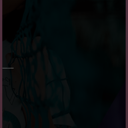
Плюсы и минусы пластиковых окон
Приобретение карниза для обустройства оконного
проема
РЕМОНТ СТЕН
Преимущества и недостатки фотообоев
Основные преимущества и недостатки виниловых
обоев