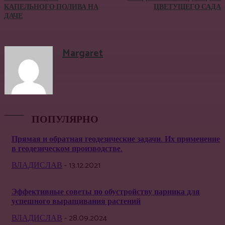
КАПЕЛЬНОГО ПОЛИВА НА
ЦВЕТУЩЕГО САДА
ДАЧЕ
Margaret
ПОПУЛЯРНО
Прямая и обратная геодезические задачи. Их применение
в геодезическом производстве.
ВЛАДИСЛАВ
-
13.12.2021
Эффективные советы по обустройству парника для
успешного выращивания растений
ВЛАДИСЛАВ
-
28.09.2024