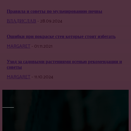
Правила и советы по мульчированию почвы
ВЛАДИСЛАВ
-
28.09.2024
Ошибки при покраске стен которые стоит избегать
MARGARET
-
01.11.2021
Уход за садовыми растениями осенью рекомендации и
советы
MARGARET
-
11.10.2024
МЕБЕЛЬ
Выбор барных кожаных стульев