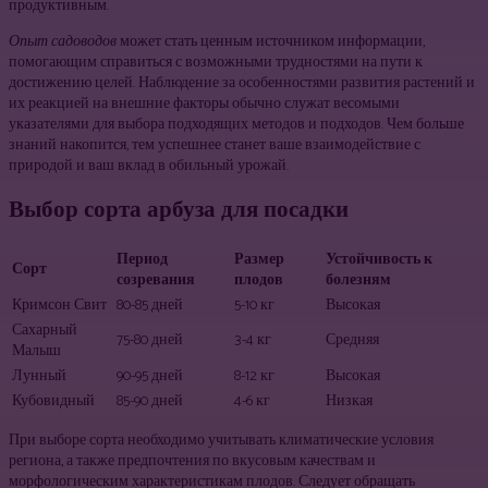
продуктивным.
Опыт садоводов
может стать ценным источником информации,
помогающим справиться с возможными трудностями на пути к
достижению целей. Наблюдение за особенностями развития растений и
их реакцией на внешние факторы обычно служат весомыми
указателями для выбора подходящих методов и подходов. Чем больше
знаний накопится, тем успешнее станет ваше взаимодействие с
природой и ваш вклад в обильный урожай.
Выбор сорта арбуза для посадки
Период
Размер
Устойчивость к
Сорт
созревания
плодов
болезням
Кримсон Свит
80-85 дней
5-10 кг
Высокая
Сахарный
75-80 дней
3-4 кг
Средняя
Малыш
Лунный
90-95 дней
8-12 кг
Высокая
Кубовидный
85-90 дней
4-6 кг
Низкая
При выборе сорта необходимо учитывать климатические условия
региона, а также предпочтения по вкусовым качествам и
морфологическим характеристикам плодов. Следует обращать