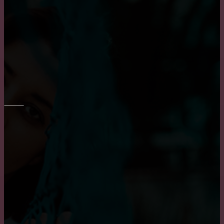
Транспортировка мебели: особенности и тонкости
Все о креслах-качалках
ОКНА
Приобретение карниза для обустройства оконного
проема
Пластиковые окна: как выбрать качественные,
практичные советы и рекомендации