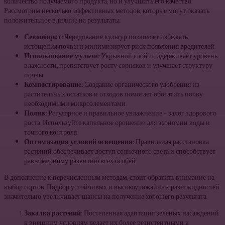
количество получаемого продукта, но и улучшить его качество.
Рассмотрим несколько эффективных методов, которые могут оказать
положительное влияние на результаты.
Севооборот:
Чередование культур позволяет избежать
истощения почвы и минимизирует риск появления вредителей.
Использование мульчи:
Укрывной слой поддерживает уровень
влажности, препятствует росту сорняков и улучшает структуру
почвы.
Компостирование:
Создание органического удобрения из
растительных остатков и отходов помогает обогатить почву
необходимыми микроэлементами.
Полив:
Регулярное и правильное увлажнение – залог здорового
роста. Используйте капельное орошение для экономии воды и
точного контроля.
Оптимизация условий освещения:
Правильная расстановка
растений обеспечивает доступ солнечного света и способствует
равномерному развитию всех особей.
В дополнение к перечисленным методам, стоит обратить внимание на
выбор сортов. Подбор устойчивых и высокоурожайных разновидностей
значительно увеличивает шансы на получение хорошего результата.
Закалка растений:
Постепенная адаптация зеленых насаждений
к внешним условиям делает их более резистентными к