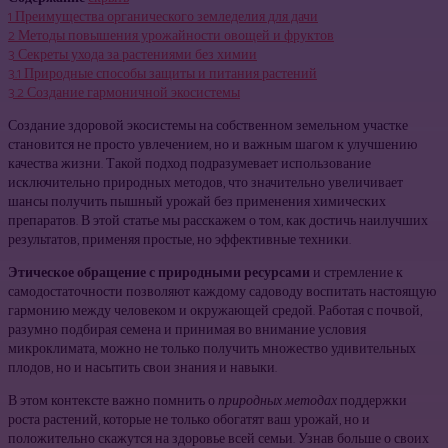
1
Преимущества органического земледелия для дачи
2
Методы повышения урожайности овощей и фруктов
3
Секреты ухода за растениями без химии
3.1
Природные способы защиты и питания растений
3.2
Создание гармоничной экосистемы
Создание здоровой экосистемы на собственном земельном участке
становится не просто увлечением, но и важным шагом к улучшению
качества жизни. Такой подход подразумевает использование
исключительно природных методов, что значительно увеличивает
шансы получить пышный урожай без применения химических
препаратов. В этой статье мы расскажем о том, как достичь наилучших
результатов, применяя простые, но эффективные техники.
Этическое обращение с природными ресурсами
и стремление к
самодостаточности позволяют каждому садоводу воспитать настоящую
гармонию между человеком и окружающей средой. Работая с почвой,
разумно подбирая семена и принимая во внимание условия
микроклимата, можно не только получить множество удивительных
плодов, но и насытить свои знания и навыки.
В этом контексте важно помнить о
природных методах
поддержки
роста растений, которые не только обогатят ваш урожай, но и
положительно скажутся на здоровье всей семьи. Узнав больше о своих