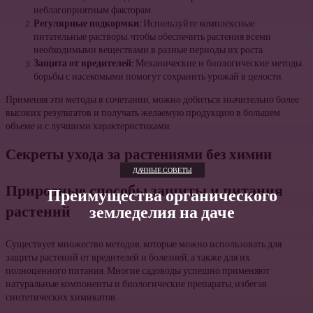
неблагоприятным факторам.
Регулярные подкормки:
Используйте комплексные
питательные растворы, чтобы обеспечить растения всеми
необходимыми веществами в разные периоды их роста.
Защита от вредителей:
Механические и биологические методы
борьбы с насекомыми помогут сохранить урожай в целости.
Применяя эти методы в сочетании, можно добиться значительно более
высоких результатов и получать желаемую продукцию в большем
объеме и с лучшими характеристиками.
Секреты ухода за растениями без химии
ДАЧНЫЕ СОВЕТЫ
Природные способы защиты и питания
Преимущества органического
земледелия на даче
растений
Существует множество методов, которые можно использовать для
защиты растений от вредителей и болезней, а также для их
полноценного питания. Многие садоводы успешно применяют
натуральные компоненты и биологические препараты, избегая
синтетических химикатов.