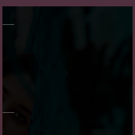
МЕБЕЛЬ
Выбор барных кожаных стульев
Все о креслах-качалках
Правильный выбор обеденного стола на кухню
ОКНА
Основные достоинства и положительных