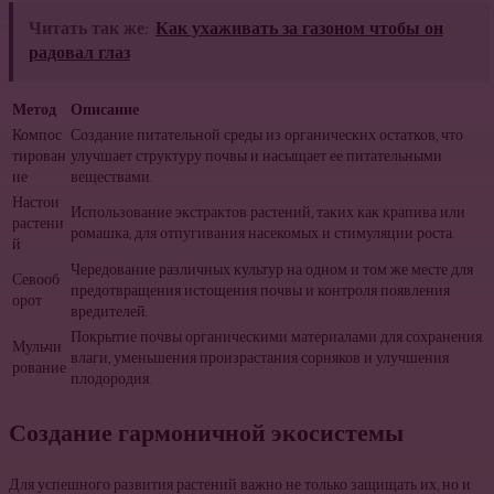
Читать так же:
Как ухаживать за газоном чтобы он
радовал глаз
Метод
Описание
Компос
Создание питательной среды из органических остатков, что
тирован
улучшает структуру почвы и насыщает ее питательными
ие
веществами.
Настои
Использование экстрактов растений, таких как крапива или
растени
ромашка, для отпугивания насекомых и стимуляции роста.
й
Чередование различных культур на одном и том же месте для
Севооб
предотвращения истощения почвы и контроля появления
орот
вредителей.
Покрытие почвы органическими материалами для сохранения
Мульчи
влаги, уменьшения произрастания сорняков и улучшения
рование
плодородия.
Создание гармоничной экосистемы
Для успешного развития растений важно не только защищать их, но и