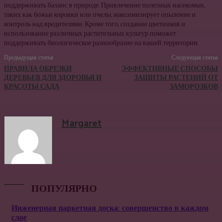
поддерживать баланс в природе. Привлечение полезных насекомых,
таких как божьи коровки или пчелы, максимизирует опыление и
контроль над вредителями. Кроме того, создание цветников и
использование различных растительных культур поможет
поддерживать биологическое разнообразие на вашей территории.
Предыдущая статья
Следующая статья
ПРАВИЛА ОБРЕЗКИ
ЭФФЕКТИВНЫЕ СПОСОБЫ
ДЕРЕВЬЕВ ДЛЯ ЗДОРОВЬЯ И
ЗАЩИТЫ РАСТЕНИЙ ОТ
КРАСОТЫ САДА
ЗАМОРОЗКОВ
Margaret
ПОПУЛЯРНО
Инженерная паркетная доска: совершенство в каждом
слое