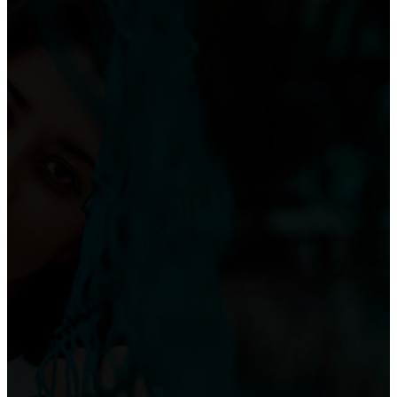
Как выбрать диван в гостиную?
Преимущество встроенного шкафа
ОКНА
Приобретение карниза для обустройства оконного
проема
Достоинства и недостатки окон из алюминия
Плюсы и минусы пластиковых окон