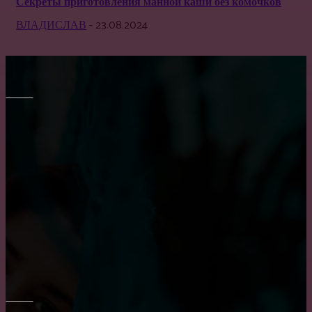
Секреты приготовления манной каши без комочков
ВЛАДИСЛАВ
-
23.08.2024
МЕБЕЛЬ
Правильный выбор обеденного стола на кухню
Транспортировка мебели: особенности и тонкости
Как выбрать кухню на заказ?
ОКНА