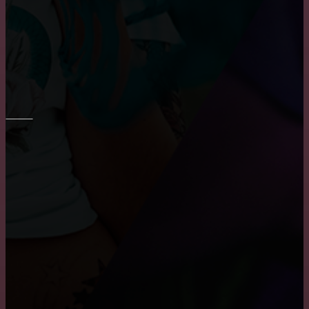
Шпаклевка стен и потолка
Основные преимущества и недостатки виниловых
обоев
ПОТОЛОК
Монтаж потолка в ванне
Причины, по которым пользуются популярностью
натяжные потолки
Как снять побелку с потолка