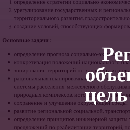
определение стратегии социально-экономическ
урегулирование государственных и региональн
территориально­го развития, градостроительно
созда­ние условий, способствующих формиров
Основные задачи :
Ре
определение прогноза социально-экономичес­к
конкретизация положений национального пла
объе
зонирование территорий по характеру исполь
рациональная планировочная организация тер
цель
системы расселения, межселеного обслуживан
природных комплексов, историко-архитектурно
сохранение и улучшение окружающей среды;
развитие региональной социальной, транспор
определение принципов инженерной защиты те
предложений по реабилитации терри­торий, п