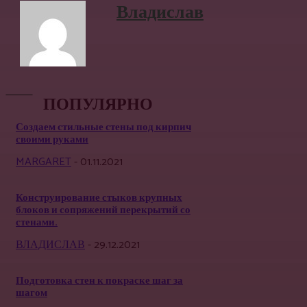
Владислав
ПОПУЛЯРНО
Создаем стильные стены под кирпич
своими руками
MARGARET
-
01.11.2021
Конструирование стыков крупных
блоков и сопряжений перекрытий со
стенами.
ВЛАДИСЛАВ
-
29.12.2021
Подготовка стен к покраске шаг за
шагом