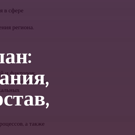
я в сфере
ния региона.
ан:
ания,
й и факторов;
совершенствованию
остав,
кальных
­цессов, а также