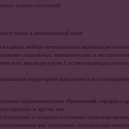
альных планов поселений.
ьного плана и региональный план.
ся в целях выбора оптимального варианта региональ
ре­шение социальных, экономических и экологически
ием всех видов ресурсов. Состав концеп­ции регион
ль­зования территорий) выполняется на топографиче
ативно-территориальных образований, городов и др
 пригородных и других зон;
 (городские и сельские поселения, производственн
асполо­женные вне поселений, сельскохозяйственные