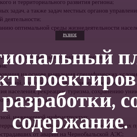
ого и территориального развития региона;
ых задач, а также задач местных органов управлени
й деятельности;
анию оптималь­ной среды жизнедеятельности населе
РАЗНОЕ
гиональный пл
ого и территориального развития региона;
на;
кт проектиров
зования на основе выявления специфических услови
риторий, способствующая развитию производства, 
 разработки, с
ия населения, рекреации, туризма, со­хранению уни
го наследия и т.д.;
содержание.
тной, инженерной инфраструктур;
рриторий от опасных природных и техногенных про
острадавших от аварии на Чернобыльской АЭС;