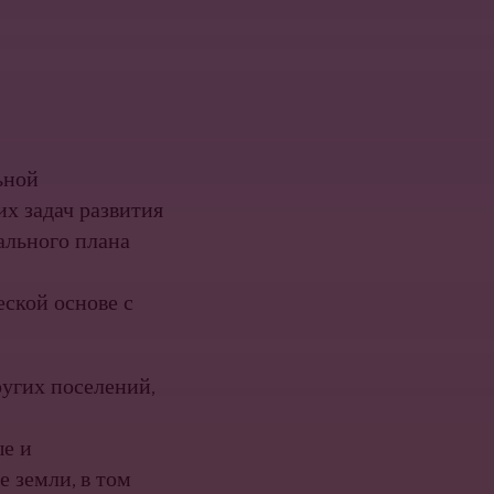
­ной
х задач развития
ального плана
с­кой основе с
угих поселений,
ые и
 земли, в том