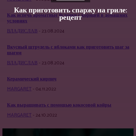
Как приготовить спаржу на гриле:
Как испечь ароматные булочки с корицей в домашних
рецепт
условиях
ВЛАДИСЛАВ
-
23.08.2024
Вкусный штрудель с яблоками как приготовить шаг за
шагом
ВЛАДИСЛАВ
-
23.08.2024
Керамический кирпич
MARGARET
-
04.11.2022
Как выращивать с помощью кокосовой койры
MARGARET
-
24.10.2022