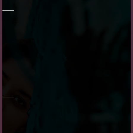
МЕБЕЛЬ
Выбор барных кожаных стульев
Правильный выбор обеденного стола на кухню
Все о креслах-качалках
ОКНА
Плюсы и минусы пластиковых окон