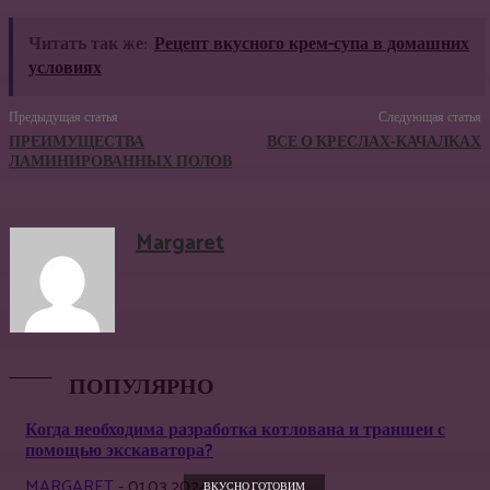
Читать так же:
Рецепт вкусного крем-супа в домашних
условиях
Предыдущая статья
Следующая статья
ПРЕИМУЩЕСТВА
ВСЕ О КРЕСЛАХ-КАЧАЛКАХ
ЛАМИНИРОВАННЫХ ПОЛОВ
Margaret
ПОПУЛЯРНО
Когда необходима разработка котлована и траншеи с
помощью экскаватора?
MARGARET
-
01.03.2024
ВКУСНО ГОТОВИМ