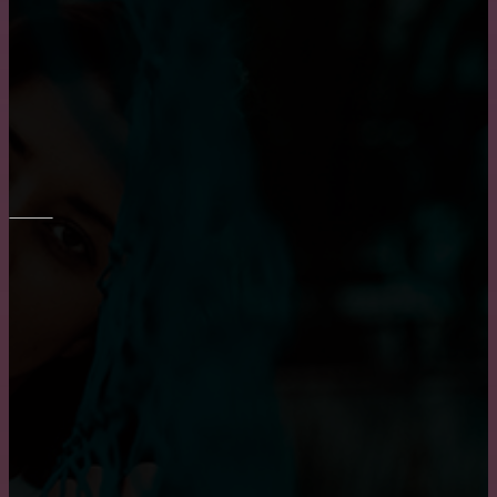
Как выбрать диван в гостиную?
Все о креслах-качалках
ОКНА
Плюсы и минусы пластиковых окон
Пластиковые окна: как выбрать качественные,
практичные советы и рекомендации