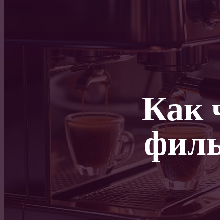
Как 
филь