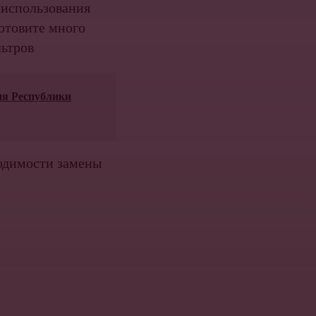
 использования
отовите много
льтров
ия Республики
ходимости замены