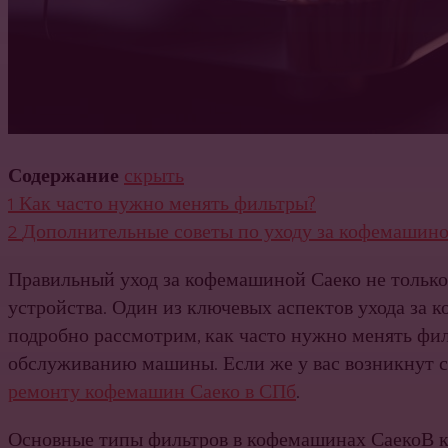
Содержание
скрыть
1
Как часто нужно менять фильтры?
2
Дополнительные советы по уходу за кофемашино
Правильный уход за кофемашиной Саеко не только 
устройства. Один из ключевых аспектов ухода за 
подробно рассмотрим, как часто нужно менять фил
обслуживанию машины. Если же у вас возникнут с
ремонту кофемашин Саеко в СПб
.
Основные типы фильтров в кофемашинах СаекоВ к