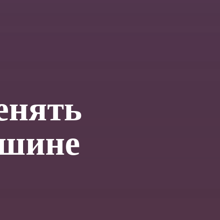
енять
ашине