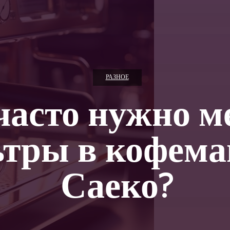
РАЗНОЕ
часто нужно м
тры в кофем
Саеко?