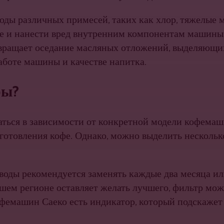
воды различных примесей, таких как хлор, тяжелые 
офе и нанести вред внутренним компонентам машины
твращает оседание масляных отложений, выделяющи
работе машины и качестве напитка.
ры?
аться в зависимости от конкретной модели кофемаш
риготовления кофе. Однако, можно выделить несколь
воды рекомендуется заменять каждые два месяца ил
ашем регионе оставляет желать лучшего, фильтр мож
офемашин Саеко есть индикатор, который подскажет