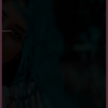
Выбор барных кожаных стульев
ОКНА
Основные достоинства и положительных
характеристики деревянных окон
Достоинства и недостатки окон из алюминия
Приобретение карниза для обустройства оконного
проема