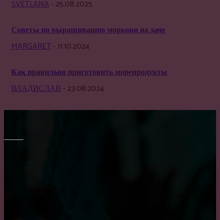
SVETLANA
-
25.08.2025
Советы по выращиванию моркови на даче
MARGARET
-
11.10.2024
Как правильно приготовить морепродукты
ВЛАДИСЛАВ
-
23.08.2024
МЕБЕЛЬ
Как выбрать кухню на заказ?
Как выбрать диван в гостиную?