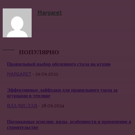
Margaret
ПОПУЛЯРНО
Правильный выбор обеденного стола на кухню
MARGARET
-
29.09.2022
Эффективные лайфхаки для правильного ухода за
огурцами в теплице
ВЛАДИСЛАВ
-
28.09.2024
Погонажные изделия: виды, особенности и применение в
строительстве