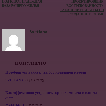
ПОД КЛЮЧ: НАДЕЖНАЯ
ПРОЕКТИРОВЩИК:
БАЗА ВАШЕГО ЖИЛЬЯ
ВОСТРЕБОВАННОСТЬ,
ВАКАНСИИ И СОВЕТЫ ПО
СОЗДАНИЮ РЕЗЮМЕ
Svetlana
ПОПУЛЯРНО
Преобразуем ванную: выбор идеальной мебели
SVETLANA
-
27.02.2025
Как эффективно устранить скрип ламината в вашем
доме
MARGARET
-
01.11.2021