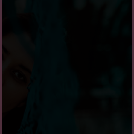
Правильный выбор обеденного стола на кухню
Транспортировка мебели: особенности и тонкости
Преимущество встроенного шкафа
ОКНА
Достоинства и недостатки окон из алюминия
Приобретение карниза для обустройства оконного
проема