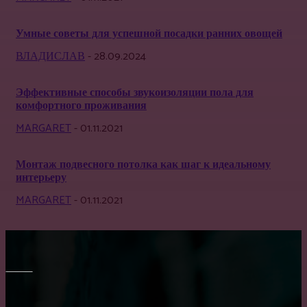
Умные советы для успешной посадки ранних овощей
ВЛАДИСЛАВ
-
28.09.2024
Эффективные способы звукоизоляции пола для
комфортного проживания
MARGARET
-
01.11.2021
Монтаж подвесного потолка как шаг к идеальному
интерьеру
MARGARET
-
01.11.2021
МЕБЕЛЬ