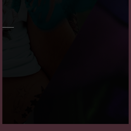
Основные преимущества и недостатки виниловых
обоев
ПОТОЛОК
Преимущества и недостатки подвесных потолков
Причины, по которым пользуются популярностью
натяжные потолки
Где заказать натяжные двухуровневые потолки?