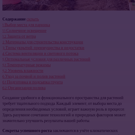
Содержание
скрыть
1
Выбор места для парника
1.1
Солнечное освещение
1.2
Защита от ветра
2
Материалы для строительства конструкции
3
Типы укрытий: преимущества и недостатки
4
Система вентиляции и светового потока
5
Оптимальные условия для различных растений
5.1
Температурные режимы
5.2
Уровень влажности
6
Уход за почвой и полив растений
6.1
Подготовка и подсыпка грунта
6.2
Организация полива
Создание удобного и функционального пространства для растений
требует тщательного подхода. Каждый элемент, от выбора места до
определения необходимых условий, играет важную роль в процессе.
Здесь разумное сочетание технологий и природных факторов может
значительно улучшить результаты вашей работы.
Секреты успешного роста
заключаются в учёте климатических