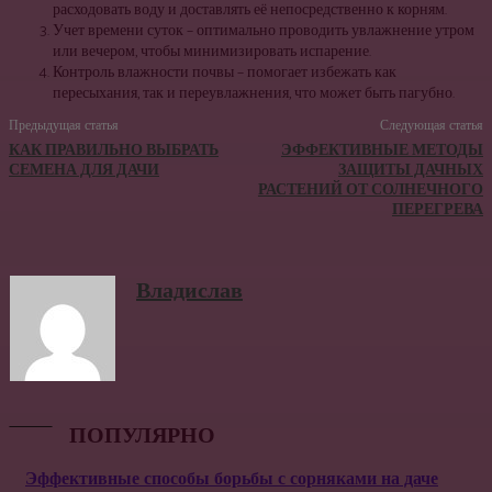
расходовать воду и доставлять её непосредственно к корням.
Учет времени суток – оптимально проводить увлажнение утром
или вечером, чтобы минимизировать испарение.
Контроль влажности почвы – помогает избежать как
пересыхания, так и переувлажнения, что может быть пагубно.
Предыдущая статья
Следующая статья
КАК ПРАВИЛЬНО ВЫБРАТЬ
ЭФФЕКТИВНЫЕ МЕТОДЫ
СЕМЕНА ДЛЯ ДАЧИ
ЗАЩИТЫ ДАЧНЫХ
РАСТЕНИЙ ОТ СОЛНЕЧНОГО
ПЕРЕГРЕВА
Владислав
ПОПУЛЯРНО
Эффективные способы борьбы с сорняками на даче