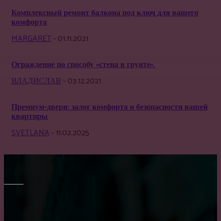
Комплексный ремонт балкона под ключ для вашего
комфорта
MARGARET
-
01.11.2021
Ограждение по способу «стена в грунте».
ВЛАДИСЛАВ
-
03.12.2021
Премиум-двери: залог комфорта и безопасности вашей
квартиры
SVETLANA
-
11.02.2025
МЕБЕЛЬ
Правильный выбор обеденного стола на кухню