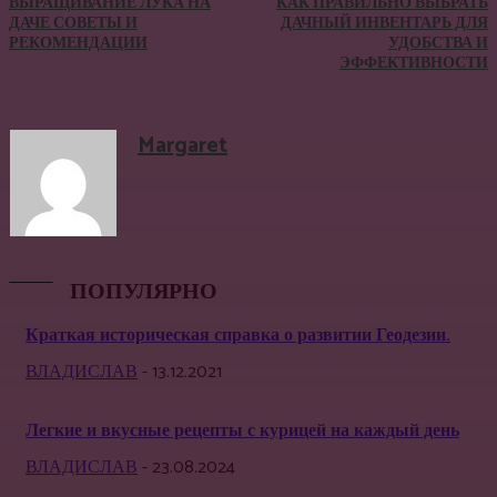
ВЫРАЩИВАНИЕ ЛУКА НА
КАК ПРАВИЛЬНО ВЫБРАТЬ
ДАЧЕ СОВЕТЫ И
ДАЧНЫЙ ИНВЕНТАРЬ ДЛЯ
РЕКОМЕНДАЦИИ
УДОБСТВА И
ЭФФЕКТИВНОСТИ
Margaret
ПОПУЛЯРНО
Краткая историческая справка о развитии Геодезии.
ВЛАДИСЛАВ
-
13.12.2021
Легкие и вкусные рецепты с курицей на каждый день
ВЛАДИСЛАВ
-
23.08.2024