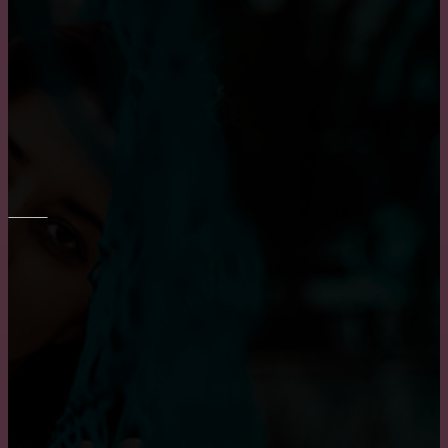
Как выбрать диван в гостиную?
Выбор барных кожаных стульев
ОКНА
Приобретение карниза для обустройства оконного
проема
Плюсы и минусы пластиковых окон