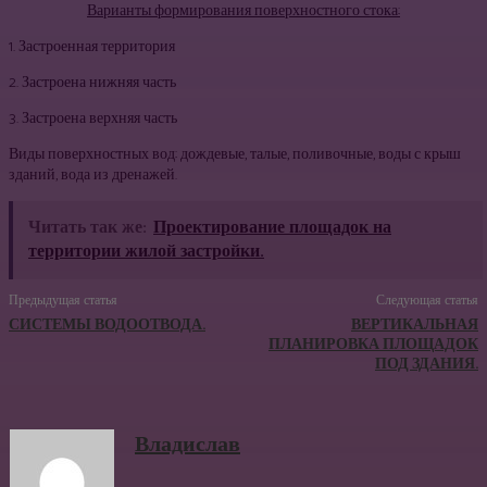
Варианты формирования поверхностного стока:
1. Застроенная территория
2. Застроена нижняя часть
3. Застроена верхняя часть
Виды поверхностных вод: дождевые, талые, поливочные, воды с крыш
зданий, вода из дренажей.
Читать так же:
Проектирование площадок на
территории жилой застройки.
Предыдущая статья
Следующая статья
СИСТЕМЫ ВОДООТВОДА.
ВЕРТИКАЛЬНАЯ
ПЛАНИРОВКА ПЛОЩАДОК
ПОД ЗДАНИЯ.
Владислав