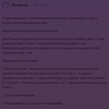
Владислав
28.11.2021
Осадки вызывают заболачивание бессточных территорий, а также
подтопление пониженных мест.
Поверхностный водоотвод обязателен.
Для Вологды среднегодовой осадок 588 мм в год, за ноябрь-март 171 мм,
апрель-октябрь 417 мм. Суточный максимум осадков 74 мм.
Поверхностный водосток образуется тогда когда выпадающий слой
осадков больше 2 мм.
Характеристики осадков:
1. Интенсивность – определяется количеством осадков выпавших в
единицу времени. Может быть по слою (i=h/t, где h – толщина
выпавшего слоя в мм, t – продолжительность дождя в мин) и по объему
q=V/t (где V – объем воды выпавший на 1 га, t – продолжительность в сек).
q=166,7i
2. Продолжительность
3. Повторяемость (1,3,5,10 лет по приборам)