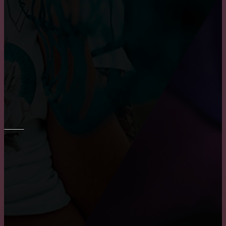
Укладка плитки на стены в ванне
Основные преимущества и недостатки виниловых
обоев
Шпаклевка стен и потолка
ПОТОЛОК
Как снять побелку с потолка
Причины, по которым пользуются популярностью
натяжные потолки