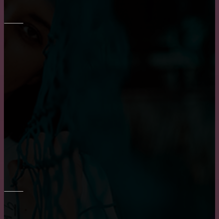
ОКНА
Плюсы и минусы пластиковых окон
Пластиковые окна: как выбрать качественные,
практичные советы и рекомендации
Приобретение карниза для обустройства оконного
проема
РЕМОНТ СТЕН