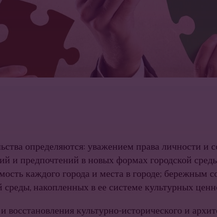
льства определяются: уважением права личности и 
ий и предпочте­ний в новых формах городской сред
мость каждого города и места в городе; бережным 
 среды, накопленных в ее системе культурных ценн
 вос­становления культурно-исторического и архит