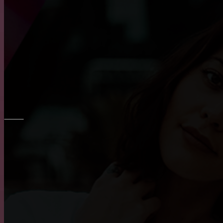
Как выбрать диван в гостиную?
Преимущество встроенного шкафа
Все о креслах-качалках
ОКНА
Основные достоинства и положительных характери
Пластиковые окна: как выбрать качественные, пра