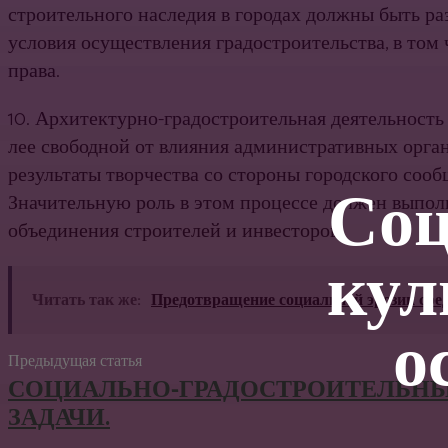
строительного наследия в городах должны быть р
усло­вия осуществления градостроительства, в то
права.
10. Архитектурно-градостроительная деятельность 
лее свободной от влияния административных орган
результаты творчества со стороны городского сообщ
Соц
Значительную роль в этом процессе должен выпол
объединения строителей и инвесторов.
кул
Читать так же:
Предотвращение социальной эрозии сре
о
Предыдущая статья
СОЦИАЛЬНО-ГРАДОСТРОИТЕЛЬН
ЗАДАЧИ.