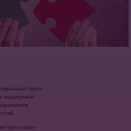
социальных групп
ы; поддержкой
сохранением
остей.
ектурно-градо­