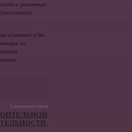
ческим и рыночным
троительного
на становится бо­
реакции на
лияния.
альные
Следующая статья
РОИТЕЛЬНОЙ
ТЕЛЬНОСТИ.