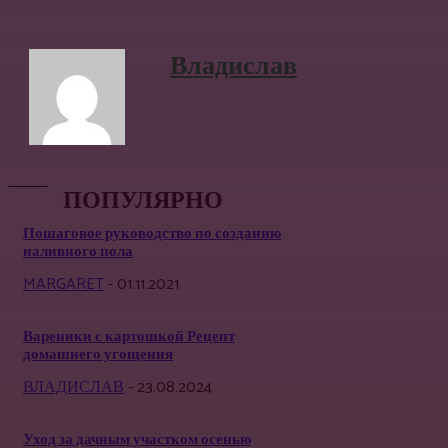
Владислав
ПОПУЛЯРНО
Пошаговое руководство по созданию
наливного пола
MARGARET
-
01.11.2021
Вареники с картошкой Рецепт
домашнего угощения
ВЛАДИСЛАВ
-
23.08.2024
Уход за дачным участком осенью