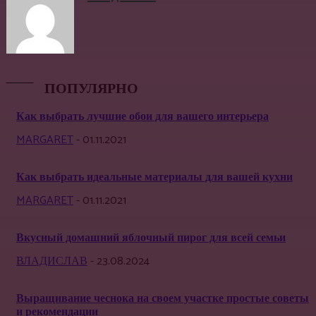
ПОПУЛЯРНО
Как выбрать лучшие обои для вашего интерьера
MARGARET
-
01.11.2021
Как выбрать идеальные материалы для вашей кухни
MARGARET
-
01.11.2021
Вкусный домашний яблочный пирог для всей семьи
ВЛАДИСЛАВ
-
23.08.2024
Выращивание чеснока на своем участке простые советы
и рекомендации