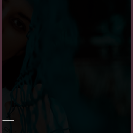
Правильный выбор обеденного стола на кухню
ОКНА
Плюсы и минусы пластиковых окон
Основные достоинства и положительных
характеристики деревянных окон
Пластиковые окна: как выбрать качественные,
практичные советы и рекомендации
РЕМОНТ СТЕН