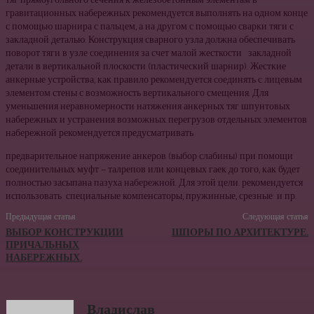
тяг прямоугольного сечения к железобетонным элементам в
гравитационных набережных рекомендуется выполнять на одном конце
с помощью шарнира с пальцем, а на другом с помощью сварки тяги с
закладной деталью. Конструкция сварного узла должна обеспечивать
поворот тяги в узле соединения за счет малой жесткости закладной
детали в вертикальной плоскости (пластический шарнир). Жесткие
анкерные устройства, как правило рекомендуется соединять с лицевым
элементом стены с возможность вертикального смещения. Для
уменьшения неравномерности натяжения анкерных тяг шпунтовых
набережных и устранения возможных перегрузов отдельных элементов
набережной рекомендуется предусматривать
предварительное напряжение анкеров (выбор слабины) при помощи
соединительных муфт — талрепов или концевых гаек до того, как будет
полностью засыпана пазуха набережной. Для этой цели. рекомендуется
использовать специальные компенсаторы, пружинные, срезные и пр.
Предыдущая статья
Следующая статья
ВЫБОР КОНСТРУКЦИИ
ШПОРЫ ПО АРХИТЕКТУРЕ.
ПРИЧАЛЬНЫХ
НАБЕРЕЖНЫХ.
Владислав