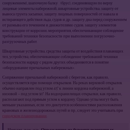
сооружением), шапочную балку (брус), соединяющую по верху
лицевые элементы набережной; швартовные устройства; защиту от
выноса грунта засыпки, защиту лицевых поверхностей от навала и
истирающего действия льда, судов и др.; защиту дна перед сооружением
от размыва его течением и движителями судов; защиту элементов
конструкции от коррозии; мероприятия, обеспечивающие соблюдение
требований техники безопасности при выполнении погрузочно-
разгрузочных работ.
Швартовные устройства, средства защиты от воздействия плавающих
тел, устройства, обеспечивающие соблюдение требований техники
безопасности наряду с рядом других объединяются в понятие
«оборудование причальных набережных».
Сопряжение причальной набережной с берегом, как правило,
осуществляется при помощи открылков. На реках верховой открылок
обычно направлен под углом 45° к линии кордона набережной, а
низовой — под углом 90°. На водохранилищах открылки, как правило,
располагают под прямым углом к кордону. Однако углы могут быть
меньше указанных, если это диктуется особенностями расположения
крановых и железнодорожных путей и пр., следует это учитывать при
городском планировании
.