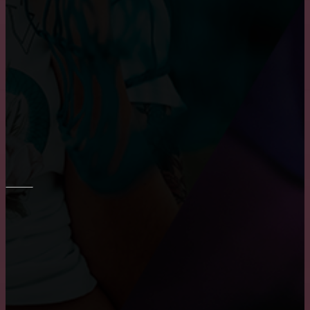
Основные преимущества и недостатки виниловых
обоев
Преимущества и недостатки фотообоев
Укладка плитки на стены в ванне
ПОТОЛОК
Монтаж потолка в ванне
Причины, по которым пользуются популярностью
натяжные потолки