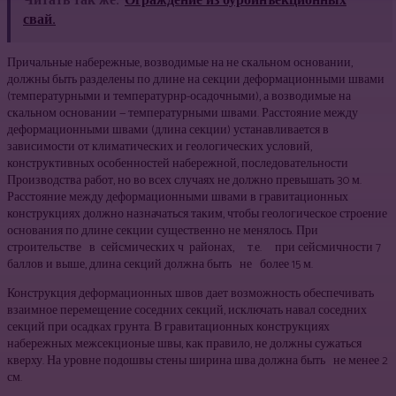
Читать так же:
Ограждение из буроинъекционных
свай.
Причальные набережные, возводимые на не скальном основании,
должны быть разделены по длине на секции деформационными швами
(температурными и температурнр-осадочными), а возводимые на
скальном основании — температурными швами. Расстояние между
деформационными швами (длина секции) устанавливается в
зависимости от климатических и геологических условий,
конструктивных особенностей набережной, последовательности
Производства работ, но во всех случаях не должно превышать 30 м.
Расстояние между деформационными швами в гравитационных
конструкциях должно назначаться таким, чтобы геологическое строение
основания по длине секции существенно не менялось. При
строительстве в сейсмических ч районах, т.е. при сейсмичности 7
баллов и выше, длина секций должна быть не более 15 м.
Конструкция деформационных швов дает возможность обеспечивать
взаимное перемещение соседних секций, исключать навал соседних
секций при осадках грунта. В гравитационных конструкциях
набережных межсекционые швы, как правило, не должны сужаться
кверху. На уровне подошвы стены ширина шва должна быть не менее 2
см.