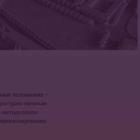
овых основаниях —
 пространственным
в методологию
 прогнозирование