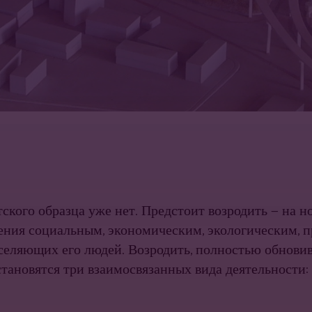
ского образца уже нет. Предстоит возродить — на н
ения социаль­ным, экономическим, экологическим,
аселяющих его людей. Возродить, полностью обнови
ановятся три взаимосвязан­ных вида деятельности: