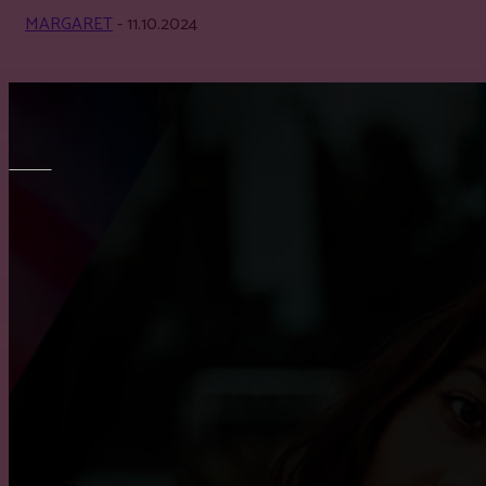
MARGARET
-
11.10.2024
МЕБЕЛЬ
Как выбрать кухню на заказ?
Правильный выбор обеденного стола на кухню
Преимущество встроенного шкафа