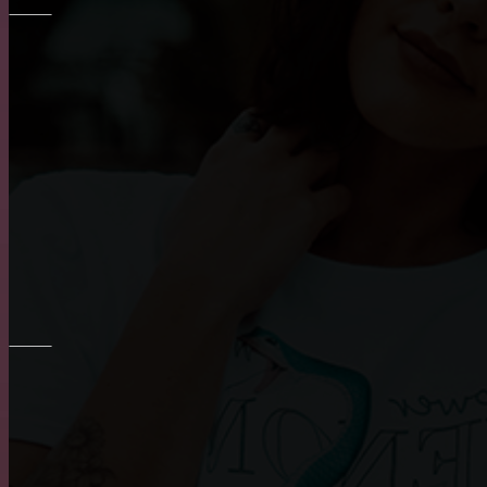
ОКНА
Плюсы и минусы пластиковых окон
Достоинства и недостатки окон из алюминия
Основные достоинства и положительных характери
РЕМОНТ СТЕН
Преимущества и недостатки фотообоев