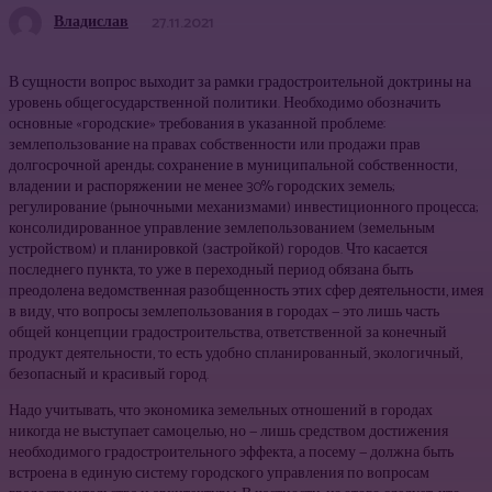
Владислав
27.11.2021
В сущности вопрос выходит за рамки градостроительной доктрины на
уровень общегосударственной политики. Необхо­димо обозначить
основные «городские» требования в указанной проблеме:
землепользование на правах собственности или про­дажи прав
долгосрочной аренды; сохранение в муниципальной собственности,
владении и распоряжении не менее 30% город­ских земель;
регулирование (рыночными механизмами) инвести­ционного процесса;
консолидированное управление землеполь­зованием (земельным
устройством) и планировкой (застройкой) городов. Что касается
последнего пункта, то уже в переходный период обязана быть
преодолена ведомственная разобщенность этих сфер деятельности, имея
в виду, что вопросы землепользо­вания в городах — это лишь часть
общей концепции градострои­тельства, ответственной за конечный
продукт деятельности, то есть удобно спланированный, экологичный,
безопасный и краси­вый город.
Надо учитывать, что экономика земельных отношений в городах
никогда не выступает самоцелью, но — лишь средством достижения
необходимого градостроительного эффекта, а посе­му — должна быть
встроена в единую систему городского управ­ления по вопросам