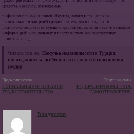
градостроительства и архитектуры. В частно­сти, из этого следует, что
средства и ресурсы, извлекаемые
в сфере земельных отношений (рента, налоги и пр.), должны
использоваться для целей градостроительства и посту­пать в
распоряжение соответствующих органов управления — тех, что владеют
информацией о социальных и пространственных перспективах
развития города.
Читать так же:
Покупка недвижимости в Турции:
плюсы, минусы, особенности и тонкости совершения
сделки
Предыдущая статья
Следующая статья
СОЦИАЛЬНЫЕ ОСНОВАНИЯ
ФЕДЕРАЛИЗМ И МЕСТНОЕ
ГРАДОСТРОИТЕЛЬСТВА.
САМОУПРАВЛЕНИЕ.
Владислав