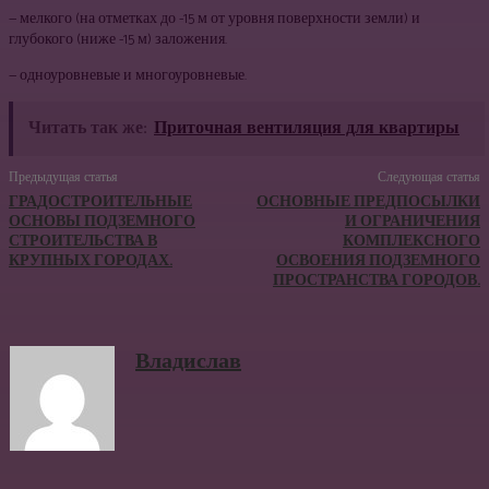
— мелкого (на отметках до -15 м от уровня поверхности земли) и
глубокого (ниже -15 м) заложения.
— одноуровневые и многоуровневые.
Читать так же:
Приточная вентиляция для квартиры
Предыдущая статья
Следующая статья
ГРАДОСТРОИТЕЛЬНЫЕ
ОСНОВНЫЕ ПРЕДПОСЫЛКИ
ОСНОВЫ ПОДЗЕМНОГО
И ОГРАНИЧЕНИЯ
СТРОИТЕЛЬСТВА В
КОМПЛЕКСНОГО
КРУПНЫХ ГОРОДАХ.
ОСВОЕНИЯ ПОДЗЕМНОГО
ПРОСТРАНСТВА ГОРОДОВ.
Владислав