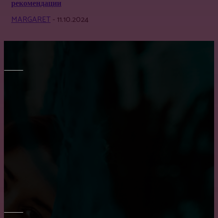
рекомендации
MARGARET
-
11.10.2024
МЕБЕЛЬ
Правильный выбор обеденного стола на кухню
Преимущество встроенного шкафа
Как выбрать диван в гостиную?
ОКНА