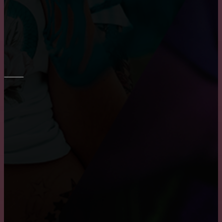
Укладка плитки на стены в ванне
Шпаклевка стен и потолка
ПОТОЛОК
Преимущества и недостатки подвесных потолков
Как снять побелку с потолка
Причины, по которым пользуются популярностью
натяжные потолки