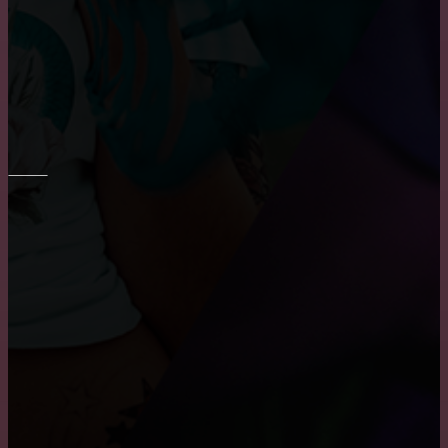
Преимущества и недостатки фотообоев
Основные преимущества и недостатки виниловых
обоев
ПОТОЛОК
Причины, по которым пользуются популярностью
натяжные потолки
Преимущества и недостатки подвесных потолков
Где заказать натяжные двухуровневые потолки?