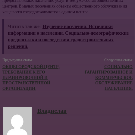
предоставляемых населению услуг и тем уже состав общественных
центров. В малых поселениях объек­ты общественного обслуживания
чаще всего сосре­доточиваются в едином центре.
Читать так же:
Изучение населения. Источники
информации о населении. Социально-демографические
предпосылки и последствия градостроительных
решений.
Предыдущая статья
Следующая статья
ОБЩЕГОРОДСКОЙ ЦЕНТР,
СОЦИАЛЬНО
ТРЕБОВАНИЯ К ЕГО
ГАРАНТИРОВАННОЕ И
ПЛАНИРОВОЧНОЙ И
КОММЕРЧЕСКОЕ
ПРОСТРАНСТВЕННОЙ
ОБСЛУЖИВАНИЕ
ОРГАНИЗАЦИИ.
НАСЕЛЕНИЯ.
Владислав