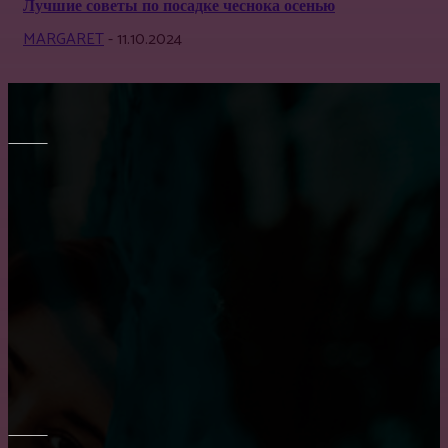
Лучшие советы по посадке чеснока осенью
MARGARET
-
11.10.2024
МЕБЕЛЬ
Выбор барных кожаных стульев
Все о креслах-качалках
Как выбрать диван в гостиную?
ОКНА