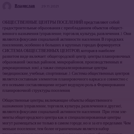
Владислав
29.11.2021
ОБЩЕСТВЕННЫЕ ЦЕНТРЫ ПОСЕЛЕНИЙ представляют собой
градостроительные образования с преобладанием объектов общест­
венного назначения (управление, торговля, культура, развлечения…). Они
являются фокусами социальной активности населения. В городских
поселениях, особенно в больших и крупных городах фор­мируется
СИСТЕМА ОБЩЕСТВЕННЫХ ЦЕНТРОВ, которая в наиболее
развитом виде включает: общегородской центр, центры плани­ровочных
образований (жилых районов, микрорайонов, производст­венных и
рекреационных зон), а также специализированные центры
(медицинские, учебные, спортивные…). Система общественных центров
является составным элементом планировочного каркаса и совместно с
его осевыми составляющими играет ведущую роль в Формировании
планировочной структуры поселения.
Об­щественные центры, включающие объекты обществен­ного
назначения (управление, торговля, культура, раз­влечения и другие),
являются фокусами социальной активности населения. При этом эле­
менты общегородского центра как и специализиро­ванные центры
могут размещаться не только в са­мом городе, но и за его пределами. Чем
меньше по­селение, тем более ограниченным является набор