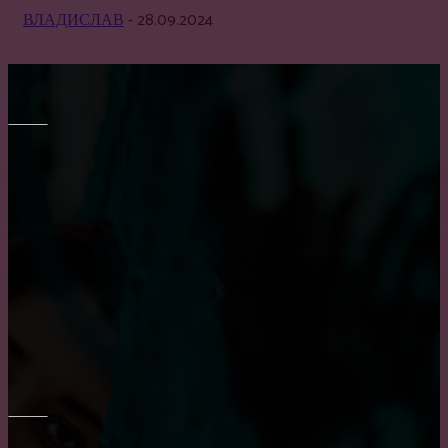
ВЛАДИСЛАВ
-
28.09.2024
МЕБЕЛЬ
Все о креслах-качалках
Как выбрать кухню на заказ?
Транспортировка мебели: особенности и тонкости
ОКНА