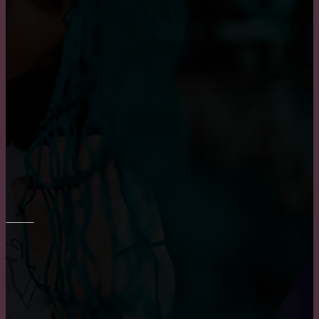
Достоинства и недостатки окон из алюминия
Пластиковые окна: как выбрать качественные,
практичные советы и рекомендации
Приобретение карниза для обустройства оконного
проема
РЕМОНТ СТЕН
Основные преимущества и недостатки виниловых
обоев