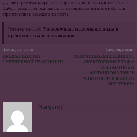
улучшить результаты процессов строительства и сельского хозяйства.
Выбор правильной техники является ключевым аспектом в области
строительства и сельского хозяйства.
Читать так же:
Упаковочные материалы: виды и
преимущества использования
Предыдущая статья
Следующая статья
ПРЕИМУЩЕСТВА
АЛЮМИНИЕВЫЙ ПЛИНТУС
СУВЕНИРНОЙ ПРОДУКЦИИ
СКРЫТОГО МОНТАЖА:
ЭЛЕГАНТНОЕ И
ФУНКЦИОНАЛЬНОЕ
РЕШЕНИЕ ДЛЯ ВАШЕГО
ИНТЕРЬЕРА
Margaret