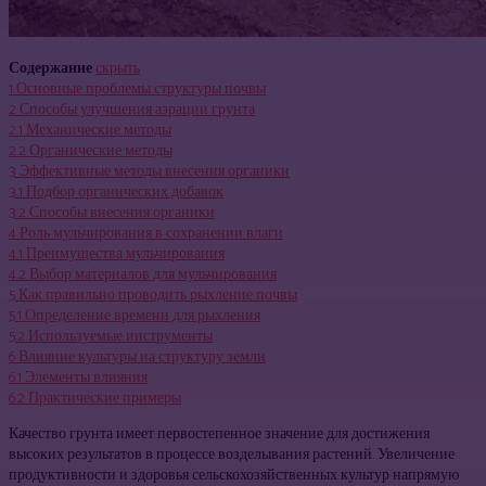
Содержание
скрыть
1
Основные проблемы структуры почвы
2
Способы улучшения аэрации грунта
2.1
Механические методы
2.2
Органические методы
3
Эффективные методы внесения органики
3.1
Подбор органических добавок
3.2
Способы внесения органики
4
Роль мульчирования в сохранении влаги
4.1
Преимущества мульчирования
4.2
Выбор материалов для мульчирования
5
Как правильно проводить рыхление почвы
5.1
Определение времени для рыхления
5.2
Используемые инструменты
6
Влияние культуры на структуру земли
6.1
Элементы влияния
6.2
Практические примеры
Качество грунта имеет первостепенное значение для достижения
высоких результатов в процессе возделывания растений. Увеличение
продуктивности и здоровья сельскохозяйственных культур напрямую