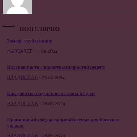
ПОПУЛЯРНО
Замена труб в ванне
MARGARET
-
14.09.2022
Вкусная паста с креветками простой рецепт
ВЛАДИСЛАВ
-
23.08.2024
Как добиться идеального газона на даче
ВЛАДИСЛАВ
-
28.09.2024
Правильный уход за малиной осенью для богатого
урожая
ВЛАДИСЛАВ
-
28.09.2024