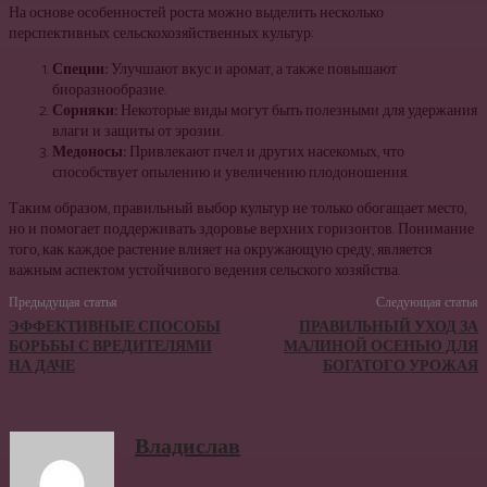
На основе особенностей роста можно выделить несколько
перспективных сельскохозяйственных культур:
Специи:
Улучшают вкус и аромат, а также повышают
биоразнообразие.
Сорняки:
Некоторые виды могут быть полезными для удержания
влаги и защиты от эрозии.
Медоносы:
Привлекают пчел и других насекомых, что
способствует опылению и увеличению плодоношения.
Таким образом, правильный выбор культур не только обогащает место,
но и помогает поддерживать здоровье верхних горизонтов. Понимание
того, как каждое растение влияет на окружающую среду, является
важным аспектом устойчивого ведения сельского хозяйства.
Предыдущая статья
Следующая статья
ЭФФЕКТИВНЫЕ СПОСОБЫ
ПРАВИЛЬНЫЙ УХОД ЗА
БОРЬБЫ С ВРЕДИТЕЛЯМИ
МАЛИНОЙ ОСЕНЬЮ ДЛЯ
НА ДАЧЕ
БОГАТОГО УРОЖАЯ
Владислав