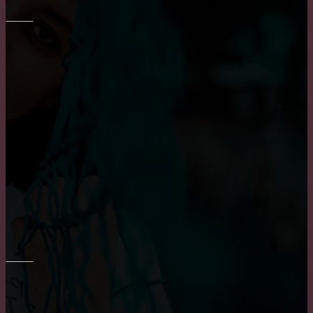
ОКНА
Достоинства и недостатки окон из алюминия
Основные достоинства и положительных
характеристики деревянных окон
Приобретение карниза для обустройства оконного
проема
РЕМОНТ СТЕН
Преимущества и недостатки фотообоев