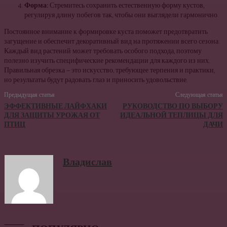
Форма:
Стремитесь сохранить естественную форму кустов,
регулируя длину побегов так, чтобы они выглядели гармонично.
Постоянное внимание к формировке куста поможет предотвратить
загущение и обеспечит декоративный вид на протяжении всего сезона.
Каждый вид растений может требовать особого подхода, поэтому
полезно изучить специфические рекомендации для каждого из них.
Правильная обрезка — это искусство, требующее терпения и практики,
но результаты будут радовать глаз и приносить удовольствие.
Предыдущая статья
Следующая статья
ЭФФЕКТИВНЫЕ ЛАЙФХАКИ
РУКОВОДСТВО ПО ВЫБОРУ
ДЛЯ ЗАЩИТЫ УРОЖАЯ ОТ
ИДЕАЛЬНОЙ ТЕПЛИЦЫ ДЛЯ
ПТИЦ
ДАЧИ
Владислав