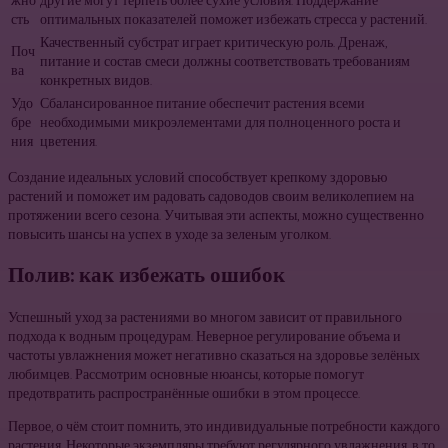
жно
другие могут терпеть более сухие условия. Поддержание
сть
оптимальных показателей поможет избежать стресса у растений.
Качественный субстрат играет критическую роль. Дренаж,
Поч
питание и состав смеси должны соответствовать требованиям
ва
конкретных видов.
Удо
Сбалансированное питание обеспечит растения всеми
бре
необходимыми микроэлементами для полноценного роста и
ния
цветения.
Создание идеальных условий способствует крепкому здоровью
растений и поможет им радовать садоводов своим великолепием на
протяжении всего сезона. Учитывая эти аспекты, можно существенно
повысить шансы на успех в уходе за зеленым уголком.
Полив: как избежать ошибок
Успешный уход за растениями во многом зависит от правильного
подхода к водным процедурам. Неверное регулирование объема и
частоты увлажнения может негативно сказаться на здоровье зелёных
любимцев. Рассмотрим основные нюансы, которые помогут
предотвратить распространённые ошибки в этом процессе.
Первое, о чём стоит помнить, это индивидуальные потребности каждого
растения. Некоторые экземпляры требуют регулярного увлажнения, в то