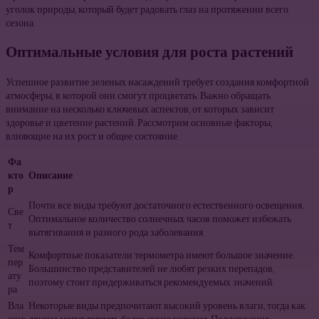
уголок природы, который будет радовать глаз на протяжении всего
сезона.
Оптимальные условия для роста растений
Успешное развитие зеленых насаждений требует создания комфортной
атмосферы, в которой они смогут процветать. Важно обращать
внимание на несколько ключевых аспектов, от которых зависит
здоровье и цветение растений. Рассмотрим основные факторы,
влияющие на их рост и общее состояние.
Фа
кто
Описание
р
Почти все виды требуют достаточного естественного освещения.
Све
Оптимальное количество солнечных часов поможет избежать
т
вытягивания и разного рода заболевания.
Тем
Комфортные показатели термометра имеют большое значение.
пер
Большинство представителей не любят резких перепадов,
ату
поэтому стоит придерживаться рекомендуемых значений.
ра
Вла
Некоторые виды предпочитают высокий уровень влаги, тогда как