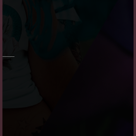
Шпаклевка стен и потолка
Укладка плитки на стены в ванне
ПОТОЛОК
Причины, по которым пользуются популярностью
натяжные потолки
Монтаж потолка в ванне
Как снять побелку с потолка