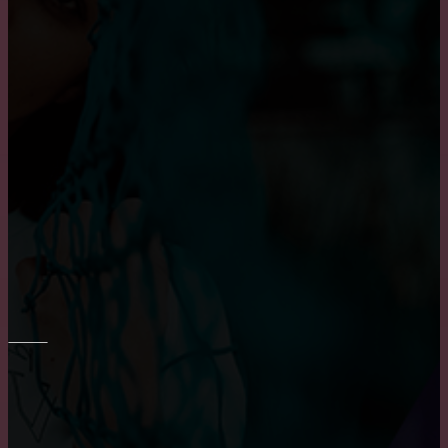
Приобретение карниза для обустройства оконного
проема
Пластиковые окна: как выбрать качественные,
практичные советы и рекомендации
Основные достоинства и положительных
характеристики деревянных окон
РЕМОНТ СТЕН
Преимущества и недостатки фотообоев