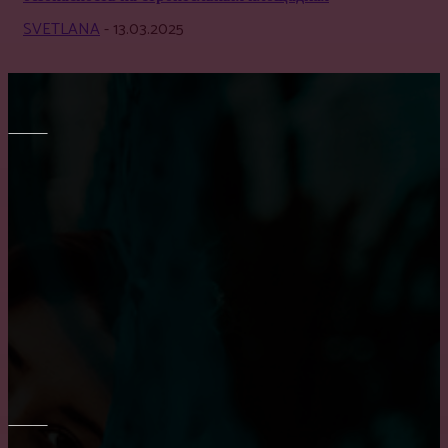
SVETLANA
-
13.03.2025
МЕБЕЛЬ
Как выбрать кухню на заказ?
Транспортировка мебели: особенности и тонкости
Преимущество встроенного шкафа
ОКНА