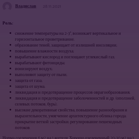
Владислав
28.11.2021
Роль:
снижение температуры на 2-3°, возникает вертикальное и
горизонтальное проветривание;
образование теней, защищает от излишней инсоляции;
повышение влажности воздуха;
вырабатывают кислород и поглощают углекислый газ;
вырабатывают фитонциды;
ионизируют воздух;
выполняют защиту от пыли;
защита от газа;
защита от шума;
ликвидация и предотвращение процессов оврагообразования;
ликвидация и предотвращение заболоченностей и др. (оползней,
селевых потоков, бурь);
высокие декоративные свойства, повышение разнообразия и
выразительности, умягчение архитектурного облика города;
прикрытие ветхой застройки; регулирование пешеходных
потоков.
Норма озеленения: 6 м2 на 1 жителя. Хорошо озелененный 20-30 м2 на 1