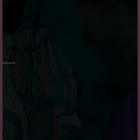
Приобретение карниза для обустройства оконного
проема
Плюсы и минусы пластиковых окон
РЕМОНТ СТЕН
Основные преимущества и недостатки виниловых
обоев
Шпаклевка стен и потолка