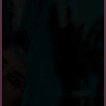
МЕБЕЛЬ
Как выбрать диван в гостиную?
Все о креслах-качалках
Транспортировка мебели: особенности и тонкости
ОКНА
Достоинства и недостатки окон из алюминия