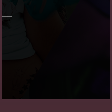
Укладка плитки на стены в ванне
ПОТОЛОК
Причины, по которым пользуются популярностью
натяжные потолки
Как снять побелку с потолка
Где заказать натяжные двухуровневые потолки?