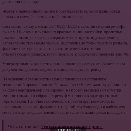
движения транспорта.
Чертеж с нанесенными на нем проектом вертикальной планировки
называют схемой вертикальной планировки.
Составляют схему в масштабе 1:5000-1:10000 с высотой сечения рельефа
h= 1-2 м. На схеме показывают красные линии застройки, проектные
отметки планировки в характерных местах, проектируемые улицы,
направление стока воды, уклоны, расстояния до точек перегиба рельефа,
фактические горизонтали, проектные отметки и отметки
существующего рельефа, точки перегиба продольного профиля (рис. 75).
Утвержденная схема вертикальной планировки служит обязательным
документом для всех ведомств, выполняющих застройку.
На основании схемы вертикальной планировки составляют
технический проект в масштабе 1:1000 — 1:500. Кроме данных, указанных
на схеме вертикальной планировки, на проект выписывают отметки
«чистого пола» и изображают рельеф местности в виде проектных
горизонталей. Наличие технического проекта дает возможность
правильно заложить фундаменты зданий, трубопроводы и кабельную
сеть при еще неосуществленной вертикальной планировки площадки.
Читать так же:
Геотехнический мониторинг.
СТРОИТЕЛЬСТВО