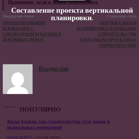
Назначение, цели и задачи мониторинга.
Составление проекта вертикальной
планировки.
Предыдущая статья
Следующая статья
ПРОЕКТИРОВАНИЕ
ВЕРТИКАЛЬНАЯ
ПЛОЩАДКИ С
ПЛАНИРОВКА ПЛОЩАДКИ
СОБЛЮДЕНИЕМ БАЛАНСА
СТРОИТЕЛЬСТВА
ЗЕМЛЯНЫХ РАБОТ.
СПОСОБОМ ПРОЕКТНЫХ
ГОРИЗОНТАЛЕЙ.
Владислав
ПОПУЛЯРНО
Виды блоков для строительства стен домов и
подвальных помещений
MARGARET
-
03.06.2023