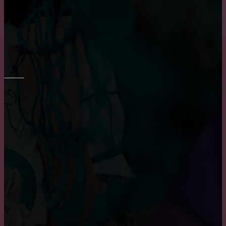
характеристики деревянных окон
Плюсы и минусы пластиковых окон
РЕМОНТ СТЕН
Укладка плитки на стены в ванне
Шпаклевка стен и потолка
Основные преимущества и недостатки виниловых
обоев