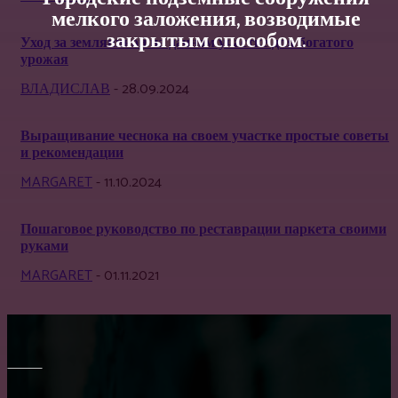
мелкого заложения, возводимые
закрытым способом.
Уход за земляникой на дачном участке для богатого
урожая
ВЛАДИСЛАВ
-
28.09.2024
Выращивание чеснока на своем участке простые советы
и рекомендации
MARGARET
-
11.10.2024
Пошаговое руководство по реставрации паркета своими
руками
MARGARET
-
01.11.2021
МЕБЕЛЬ