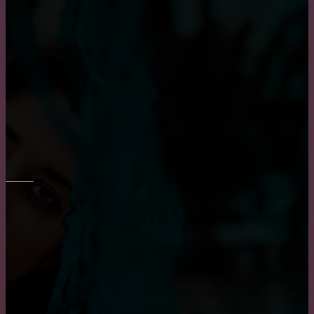
Как выбрать кухню на заказ?
Выбор барных кожаных стульев
Все о креслах-качалках
ОКНА
Приобретение карниза для обустройства оконного
проема
Основные достоинства и положительных